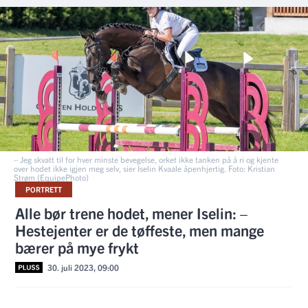
– Jeg skvatt til for hver minste bevegelse, orket ikke tanken på å ri og kjente
over hodet ikke igjen meg selv, sier Iselin Kvaale åpenhjertig. Foto: Kristian
Strøm (EquipePhoto)
PORTRETT
Alle bør trene hodet, mener Iselin: –
Hestejenter er de tøffeste, men mange
bærer på mye frykt
30. juli 2023, 09:00