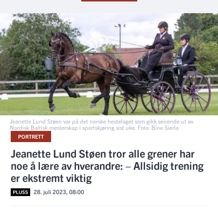
Jeanette Lund Støen var på det norske hestelaget som gikk seirende ut av
Nordisk Baltisk mesterskap i sportskjøring sist uke. Foto: Bine Sierla
PORTRETT
Jeanette Lund Støen tror alle grener har
noe å lære av hverandre: – Allsidig trening
er ekstremt viktig
28. juli 2023, 08:00