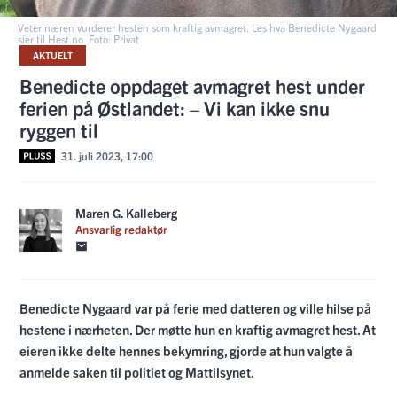
Veterinæren vurderer hesten som kraftig avmagret. Les hva Benedicte Nygaard
sier til Hest.no. Foto: Privat
AKTUELT
Benedicte oppdaget avmagret hest under
ferien på Østlandet: – Vi kan ikke snu
ryggen til
31. juli 2023, 17:00
Maren G. Kalleberg
Ansvarlig redaktør
Benedicte Nygaard var på ferie med datteren og ville hilse på
hestene i nærheten. Der møtte hun en kraftig avmagret hest. At
eieren ikke delte hennes bekymring, gjorde at hun valgte å
anmelde saken til politiet og Mattilsynet.