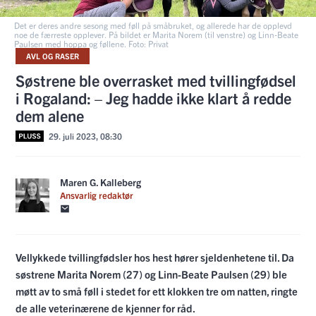
Det er deres andre sesong med føll på småbruket, og allerede har de opplevd
noe de færreste opplever. På bildet er Marita Norem (til venstre) og Linn-Beate
Paulsen med hoppa og føllene. Foto: Privat
AVL OG RASER
Søstrene ble overrasket med tvillingfødsel
i Rogaland: – Jeg hadde ikke klart å redde
dem alene
29. juli 2023, 08:30
Maren G. Kalleberg
Ansvarlig redaktør
Vellykkede tvillingfødsler hos hest hører sjeldenhetene til. Da
søstrene Marita Norem (27) og Linn-Beate Paulsen (29) ble
møtt av to små føll i stedet for ett klokken tre om natten, ringte
de alle veterinærene de kjenner for råd.