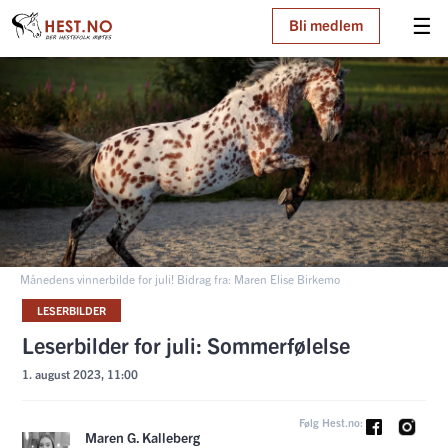
☰
Bli medlem
Månedens vinnerbilde for juli! Bidrag fra: Maren Elise Birkemo
LESERBILDER
Leserbilder for juli: Sommerfølelse
1. august 2023, 11:00
Følg Hest.no:
Maren G. Kalleberg