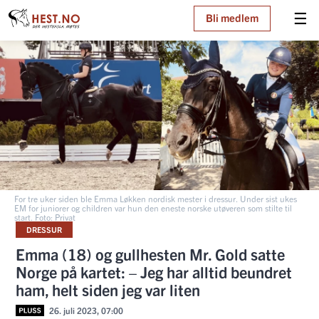
☰
Bli medlem
For tre uker siden ble Emma Løkken nordisk mester i dressur. Under sist ukes
EM for juniorer og children var hun den eneste norske utøveren som stilte til
start. Foto: Privat
DRESSUR
Emma (18) og gullhesten Mr. Gold satte
Norge på kartet: – Jeg har alltid beundret
ham, helt siden jeg var liten
26. juli 2023, 07:00