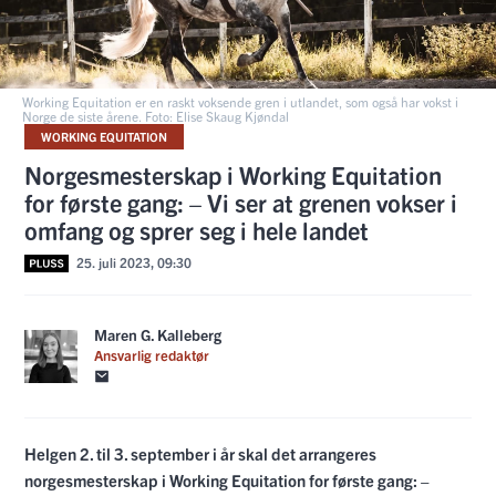
Working Equitation er en raskt voksende gren i utlandet, som også har vokst i
Norge de siste årene. Foto: Elise Skaug Kjøndal
WORKING EQUITATION
Norgesmesterskap i Working Equitation
for første gang: – Vi ser at grenen vokser i
omfang og sprer seg i hele landet
25. juli 2023, 09:30
Maren G. Kalleberg
Ansvarlig redaktør
Helgen 2. til 3. september i år skal det arrangeres
norgesmesterskap i Working Equitation for første gang: –