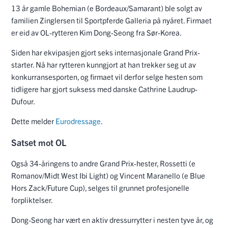
13 år gamle Bohemian (e Bordeaux/Samarant) ble solgt av
familien Zinglersen til Sportpferde Galleria på nyåret. Firmaet
er eid av OL-rytteren Kim Dong-Seong fra Sør-Korea.
Siden har ekvipasjen gjort seks internasjonale Grand Prix-
starter. Nå har rytteren kunngjort at han trekker seg ut av
konkurransesporten, og firmaet vil derfor selge hesten som
tidligere har gjort suksess med danske Cathrine Laudrup-
Dufour.
Dette melder
Eurodressage
.
Satset mot OL
Også 34-åringens to andre Grand Prix-hester, Rossetti (e
Romanov/Midt West Ibi Light) og Vincent Maranello (e Blue
Hors Zack/Future Cup), selges til grunnet profesjonelle
forpliktelser.
Dong-Seong har vært en aktiv dressurrytter i nesten tyve år, og