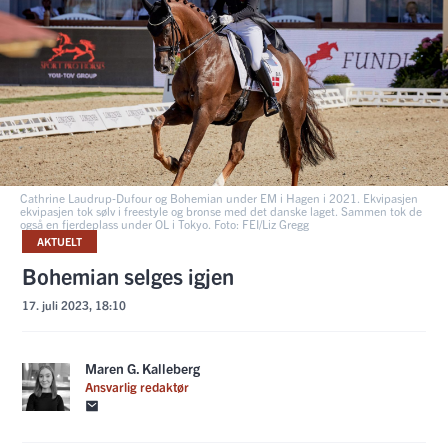
Cathrine Laudrup-Dufour og Bohemian under EM i Hagen i 2021. Ekvipasjen
ekvipasjen tok sølv i freestyle og bronse med det danske laget. Sammen tok de
også en fjerdeplass under OL i Tokyo. Foto: FEI/Liz Gregg
AKTUELT
Bohemian selges igjen
17. juli 2023, 18:10
Maren G. Kalleberg
Ansvarlig redaktør