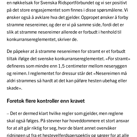
en nøkkelsak for Svenska Ridsportförbundet og vi ser positivt
på det store engasjementet som finnes i disse spørsmålene. Vi
ønsker også å avklare hva det gjelder. Oppropet ønsker å forby
stramme nesereimer, og der er vi på samme side, fordi det er
slik at stramme nesereimer allerede er forbudt i henhold til
konkurransereglementet, skriver de.
De påpeker at å stramme nesereimen for stramt er et forbudt
tiltak ifølge det svenske konkurransereglementet. «For stramt»
defineres som mindre enn 1,5 centimeter mellom neseryggen
og reimen. I reglementet for dressur står det «Nesereimen må
aldri strammes så hardt at det kan påføre hesten ubehag eller
skade».
Foretok flere kontroller enn kravet
– Det er dermed klart hvilke regler som gjelder, men reglene
skal også følges. På stevner har hoveddommere et stort ansvar
for at alt går riktig for seg, hvor de blant annet overvåker
ridningen ut fra et hestevelferdsperspektiv og sørger for at alle