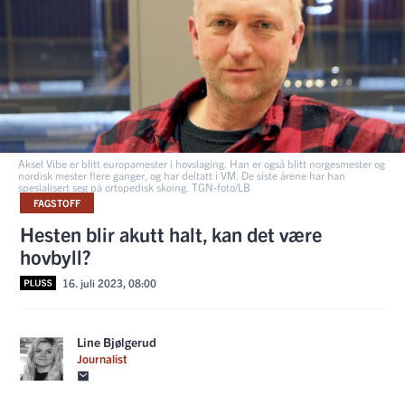
Aksel Vibe er blitt europamester i hovslaging. Han er også blitt norgesmester og
nordisk mester flere ganger, og har deltatt i VM. De siste årene har han
spesialisert seg på ortopedisk skoing. TGN-foto/LB
FAGSTOFF
Hesten blir akutt halt, kan det være
hovbyll?
16. juli 2023, 08:00
Line Bjølgerud
Journalist