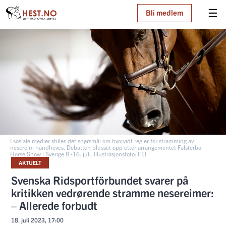
☰
Bli medlem
I sosiale medier stilles det spørsmål om hvorvidt regler for stramming av
nesereim håndheves. Debatten blusset opp etter arrangementet Falsterbo
Horse Show i Sverige 8.-16. juli. Illustrasjonsfoto: FEI
AKTUELT
Svenska Ridsportförbundet svarer på
kritikken vedrørende stramme nesereimer:
– Allerede forbudt
18. juli 2023, 17:00