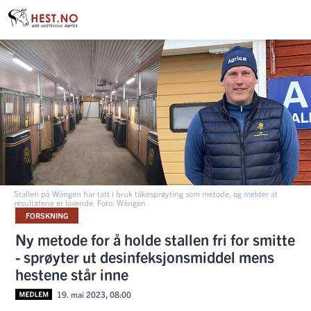
Stallen på Wången har tatt i bruk tåkesprøyting som metode, og melder at
resultatene er lovende. Foto: Wången
FORSKNING
Ny metode for å holde stallen fri for smitte
- sprøyter ut desinfeksjonsmiddel mens
hestene står inne
19. mai 2023, 08:00