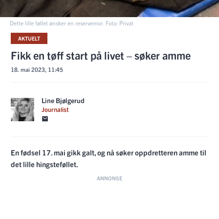
Dette lille føllet ønsker en reservemor. Foto: Privat
AKTUELT
Fikk en tøff start på livet – søker amme
18. mai 2023, 11:45
Line Bjølgerud
Journalist
En fødsel 17. mai gikk galt, og nå søker oppdretteren amme til
det lille hingsteføllet.