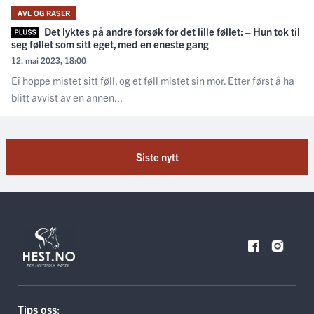
AVL OG RASER
Det lyktes på andre forsøk for det lille føllet: – Hun tok til
seg føllet som sitt eget, med en eneste gang
12. mai 2023, 18:00
Ei hoppe mistet sitt føll, og et føll mistet sin mor. Etter først å ha
blitt avvist av en annen...
Siste nytt
Tips oss: