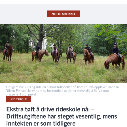
NESTE ARTIKKEL
Tidligere ble kurs og rideleir-tilbud fullbooket på kort tid. Nå opplever Isabella
Nilsen Piri ved Jeløy kurs og hesteutleie at det er vanskelig å få fylt opp
plassene. Foto: privat
RIDESKOLE
Ekstra tøft å drive rideskole nå: –
Driftsutgiftene har steget vesentlig, mens
inntekten er som tidligere