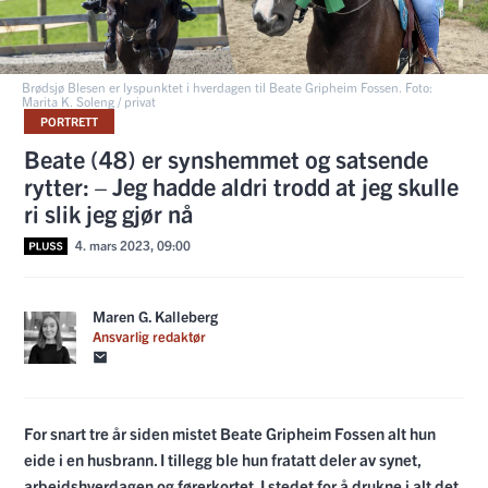
Brødsjø Blesen er lyspunktet i hverdagen til Beate Gripheim Fossen. Foto:
Marita K. Soleng / privat
PORTRETT
Beate (48) er synshemmet og satsende
rytter: – Jeg hadde aldri trodd at jeg skulle
ri slik jeg gjør nå
4. mars 2023, 09:00
Maren G. Kalleberg
Ansvarlig redaktør
For snart tre år siden mistet Beate Gripheim Fossen alt hun
eide i en husbrann. I tillegg ble hun fratatt deler av synet,
arbeidshverdagen og førerkortet. I stedet for å drukne i alt det