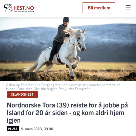
☰
Bli medlem
Askur og Tora Katinka Bergeng har ridd tusenvis av kilometer sammen på
Island. Foto: Ann-Christin Vogler, Ponyliebe Fotografie
ISLANDSHEST
Nordnorske Tora (39) reiste for å jobbe på
Island for 20 år siden - og kom aldri hjem
igjen
5. mars 2023, 09:00