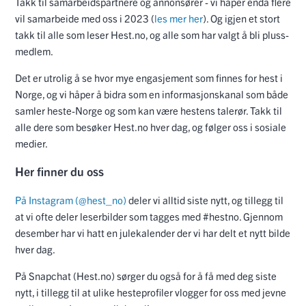
Takk til samarbeidspartnere og annonsører - vi håper enda flere
vil samarbeide med oss i 2023 (
les mer her
). Og igjen et stort
takk til alle som leser Hest.no, og alle som har valgt å bli pluss-
medlem.
Det er utrolig å se hvor mye engasjement som finnes for hest i
Norge, og vi håper å bidra som en informasjonskanal som både
samler heste-Norge og som kan være hestens talerør. Takk til
alle dere som besøker Hest.no hver dag, og følger oss i sosiale
medier.
Her finner du oss
På Instagram (@hest_no)
deler vi alltid siste nytt, og tillegg til
at vi ofte deler leserbilder som tagges med #hestno. Gjennom
desember har vi hatt en julekalender der vi har delt et nytt bilde
hver dag.
På Snapchat (Hest.no) sørger du også for å få med deg siste
nytt, i tillegg til at ulike hesteprofiler vlogger for oss med jevne