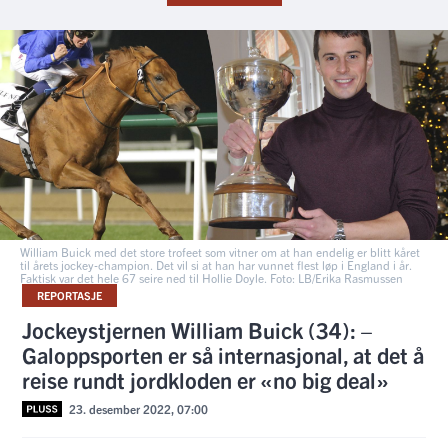
William Buick med det store trofeet som vitner om at han endelig er blitt kåret
til årets jockey-champion. Det vil si at han har vunnet flest løp i England i år.
Faktisk var det hele 67 seire ned til Hollie Doyle. Foto: LB/Erika Rasmussen
REPORTASJE
Jockeystjernen William Buick (34): –
Galoppsporten er så internasjonal, at det å
reise rundt jordkloden er «no big deal»
23. desember 2022, 07:00