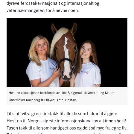
dyrevelferdssaker nasjonalt og internasjonalt og
veterinærmangelen, for å nevne noen.
Hest.no-redaksjonen bestående av Line Bjølgerud (til venstre) og Maren
Gahrmaker Kalleberg (til høyre). Foto: Hest.no
Til slutt vil vi gi en stor takk til alle de som bidrar til å gjøre
Hest.no til Norges største informasjonskanal av alt innen hest!
Tusen takk til alle som har tipset oss og delt så mye fra egne liv.