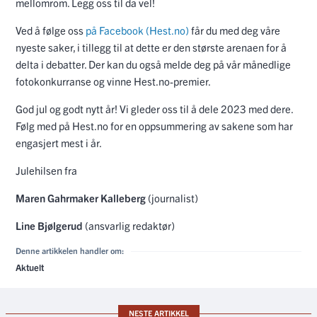
mellomrom. Legg oss til da vel!
Ved å følge oss
på Facebook (Hest.no)
får du med deg våre
nyeste saker, i tillegg til at dette er den største arenaen for å
delta i debatter. Der kan du også melde deg på vår månedlige
fotokonkurranse og vinne Hest.no-premier.
God jul og godt nytt år! Vi gleder oss til å dele 2023 med dere.
Følg med på Hest.no for en oppsummering av sakene som har
engasjert mest i år.
Julehilsen fra
Maren Gahrmaker Kalleberg
(journalist)
Line Bjølgerud
(ansvarlig redaktør)
Denne artikkelen handler om:
Aktuelt
NESTE ARTIKKEL