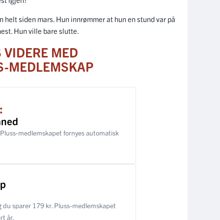
ten helt siden mars. Hun innrømmer at hun en stund var på
hest. Hun ville bare slutte.
S VIDERE MED
S-MEDLEMSKAP
:
åned
 Pluss-medlemskapet fornyes automatisk
ap
 du sparer 179 kr. Pluss-medlemskapet
t år.