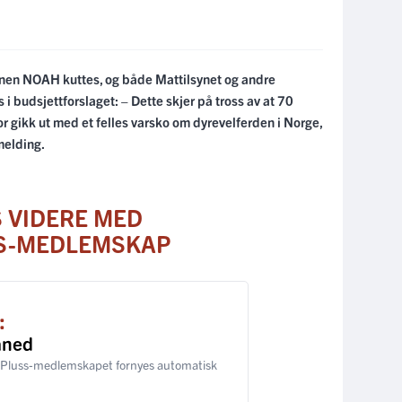
jonen NOAH kuttes, og både Mattilsynet og andre
i budsjettforslaget: – Dette skjer på tross av at 70
or gikk ut med et felles varsko om dyrevelferden i Norge,
melding.
S VIDERE MED
S-MEDLEMSKAP
:
åned
 Pluss-medlemskapet fornyes automatisk