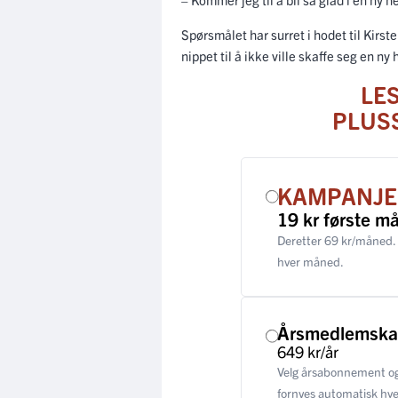
Spørsmålet har surret i hodet til Kirs
nippet til å ikke ville skaffe seg en ny 
LE
PLUS
KAMPANJE
19 kr første m
Deretter 69 kr/måned.
hver måned.
Årsmedlemsk
649 kr/år
Velg årsabonnement og
fornyes automatisk hver