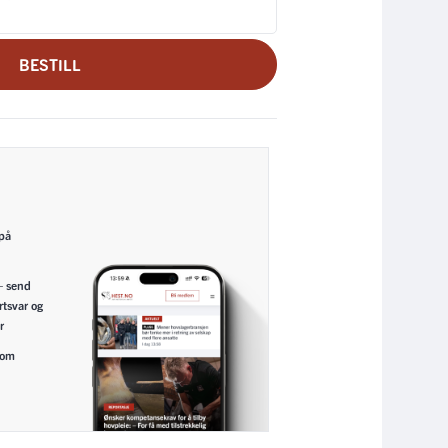
BESTILL
 på
– send
rtsvar og
r
nom