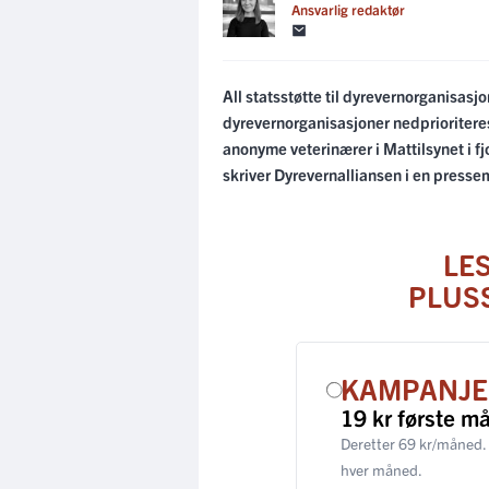
Ansvarlig redaktør
All statsstøtte til dyrevernorganisas
dyrevernorganisasjoner nedprioriteres 
anonyme veterinærer i Mattilsynet i fj
skriver Dyrevernalliansen i en presse
LE
PLUS
KAMPANJE
19 kr første m
Deretter 69 kr/måned.
hver måned.