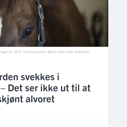
slaget for 2023. Illustrasjonsfoto: Maren Gahrmaker Kalleberg
rden svekkes i
– Det ser ikke ut til at
skjønt alvoret