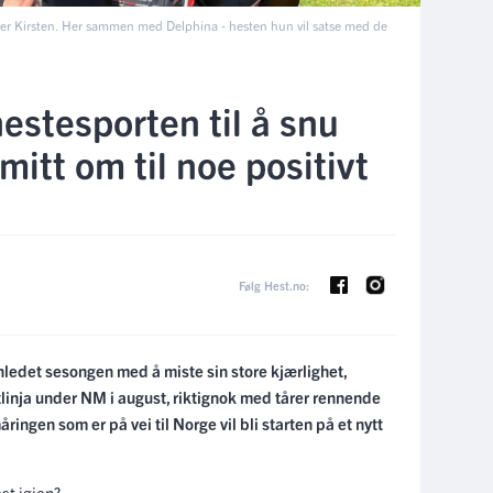
 sier Kirsten. Her sammen med Delphina - hesten hun vil satse med de
hestesporten til å snu
itt om til noe positivt
Følg Hest.no:
nnledet sesongen med å miste sin store kjærlighet,
linja under NM i august, riktignok med tårer rennende
ingen som er på vei til Norge vil bli starten på et nytt
est igjen?