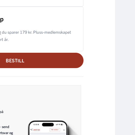
ap
 du sparer 179 kr. Pluss-medlemskapet
t år.
BESTILL
 på
– send
rtsvar og