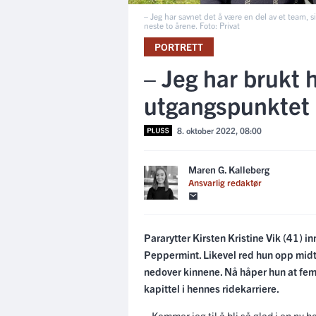
– Jeg har savnet det å være en del av et team,
neste to årene. Foto: Privat
PORTRETT
– Jeg har brukt 
utgangspunktet m
8. oktober 2022, 08:00
Maren G. Kalleberg
Ansvarlig redaktør
Pararytter Kirsten Kristine Vik (41) i
Peppermint. Likevel red hun opp midt
nedover kinnene. Nå håper hun at femår
kapittel i hennes ridekarriere.
– Kommer jeg til å bli så glad i en ny h