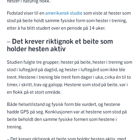
hester i naturlig flokk.
Fodstad viser til en
amerikansk studie
som viste at hester som
stod på beite holdt samme fysiske form som hester i trening,
etter å ha blitt studert over en periode på 14 uker.
– Det krever riktignok et beite som
holder hesten aktiv
Studien fulgte tre grupper; hester på beite, hester i trening som
stod i luftegård på dagtid, og hester i luftegård som ikke ble
trent. Hestene i trening ble trent fem dager i uka, cirka én til to
timer, i skritt, trav og galopp. Hestene som stod på beite, var i
en flokk på et stort område.
Både helsetilstand og fysisk form ble vurdert, og hestene
hadde GPS på seg. Konklusjonen var at hestene som stod på
beite beholdt den samme fysiske formen som hestene i
trening.
– Det krever riktignok et beite som holder hesten aktiv, med