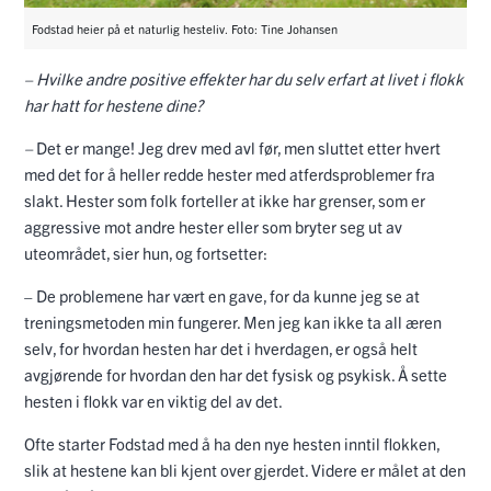
Fodstad heier på et naturlig hesteliv. Foto: Tine Johansen
– Hvilke andre positive effekter har du selv erfart at livet i flokk
har hatt for hestene dine?
–
Det er mange! Jeg drev med avl før, men sluttet etter hvert
med det for å heller redde hester med atferdsproblemer fra
slakt. Hester som folk forteller at ikke har grenser, som er
aggressive mot andre hester eller som bryter seg ut av
uteområdet, sier hun, og fortsetter:
– De problemene har vært en gave, for da kunne jeg se at
treningsmetoden min fungerer. Men jeg kan ikke ta all æren
selv, for hvordan hesten har det i hverdagen, er også helt
avgjørende for hvordan den har det fysisk og psykisk. Å sette
hesten i flokk var en viktig del av det.
Ofte starter Fodstad med å ha den nye hesten inntil flokken,
slik at hestene kan bli kjent over gjerdet. Videre er målet at den