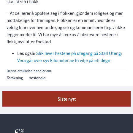
skal få stå i flokk.
– At de lærer å oppføre seg i flokken, gjør dem roligere og mer
mottakelige for treningen. Flokken er en enhet, hvor de er
veldig klar over hverandre, og ser og kommuniserer ting vi ikke
legger merke til. Vi har mye å lære av å observere hestene i
flokk, avslutter Fodstad.
Les også:
Slik lever hestene på utegang på Stall Uteng:
Vera går over syv kilometer av fri vilje på ett døgn
Denne artikkelen handler om:
Forskning
Hestehold
Siste nytt