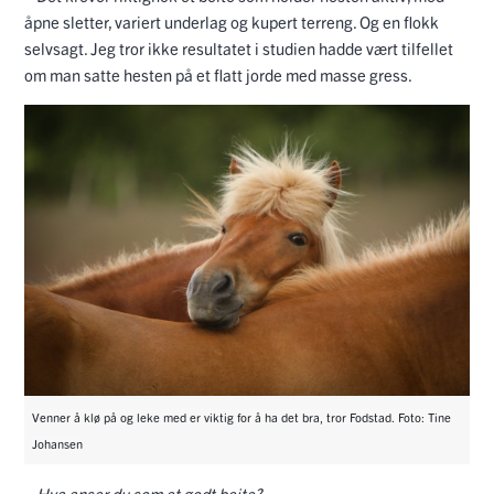
åpne sletter, variert underlag og kupert terreng. Og en flokk
selvsagt. Jeg tror ikke resultatet i studien hadde vært tilfellet
om man satte hesten på et flatt jorde med masse gress.
Venner å klø på og leke med er viktig for å ha det bra, tror Fodstad. Foto: Tine
Johansen
–
Hva anser du som et godt beite?