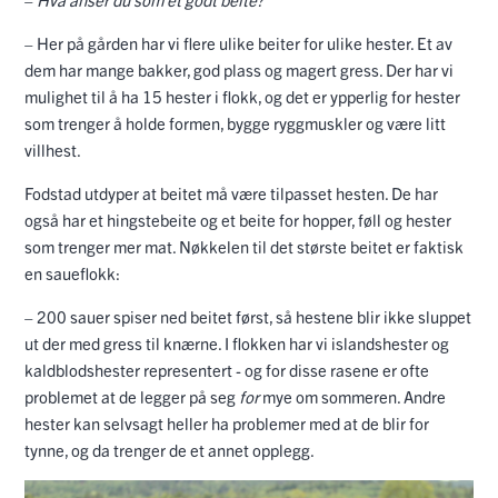
– Her på gården har vi flere ulike beiter for ulike hester. Et av
dem har mange bakker, god plass og magert gress. Der har vi
mulighet til å ha 15 hester i flokk, og det er ypperlig for hester
som trenger å holde formen, bygge ryggmuskler og være litt
villhest.
Fodstad utdyper at beitet må være tilpasset hesten. De har
også har et hingstebeite og et beite for hopper, føll og hester
som trenger mer mat. Nøkkelen til det største beitet er faktisk
en saueflokk:
– 200 sauer spiser ned beitet først, så hestene blir ikke sluppet
ut der med gress til knærne. I flokken har vi islandshester og
kaldblodshester representert - og for disse rasene er ofte
problemet at de legger på seg
for
mye om sommeren. Andre
hester kan selvsagt heller ha problemer med at de blir for
tynne, og da trenger de et annet opplegg.