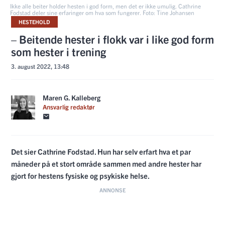
Ikke alle beiter holder hesten i god form, men det er ikke umulig. Cathrine
Fodstad deler sine erfaringer om hva som fungerer. Foto: Tine Johansen
HESTEHOLD
– Beitende hester i flokk var i like god form
som hester i trening
3. august 2022, 13:48
Maren G. Kalleberg
Ansvarlig redaktør
Det sier Cathrine Fodstad. Hun har selv erfart hva et par
måneder på et stort område sammen med andre hester har
gjort for hestens fysiske og psykiske helse.