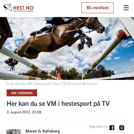
☰
Bli medlem
Er du klar for VM i hestesport? Foto: FEI/Shannon Brinkman
VM I HERNING
Her kan du se VM i hestesport på TV
3. august 2022, 22:08
Følg Hest.no:
Maren G. Kalleberg