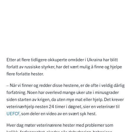
Etter at flere tidligere okkuperte områder i Ukraina har blitt
forlatt av russiske styrker, har det vært mulig å finne og hjelpe
flere forlatte hester.
– Når vi finner og redder disse hestene, er de ofte i veldig dårlig
forfatning. Noen har overlevd mange uker ute i minusgrader
siden starten av krigen, da uten mye mat eller hjelp. Det krever
veterinærhjelp nesten 24 timer i døgnet, sier en veterinær til
UEFCF
, som deler en video av en svært syk hest.
Hver dag møter veterinærene hester med problemer som
kolikk, forfangenhet, skader, sår, dehydrering, babesiose