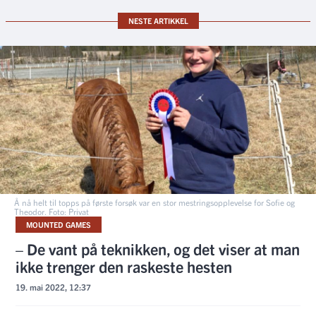
NESTE ARTIKKEL
Å nå helt til topps på første forsøk var en stor mestringsopplevelse for Sofie og
Theodor. Foto: Privat
MOUNTED GAMES
– De vant på teknikken, og det viser at man
ikke trenger den raskeste hesten
19. mai 2022, 12:37