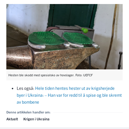
Hesten ble skodd med spesialsko av hovslager. Foto: UEFCF
Les også:
Hele tiden hentes hester ut av krigsherjede
byer i Ukraina: – Han var for redd til å spise og ble skremt
av bombene
Denne artikkelen handler om:
Aktuelt
Krigen i Ukraina