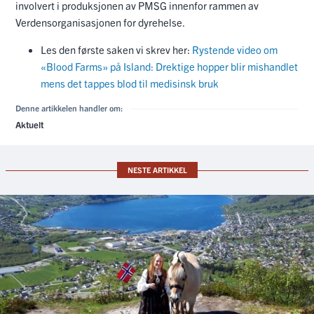
involvert i produksjonen av PMSG innenfor rammen av
Verdensorganisasjonen for dyrehelse.
Les den første saken vi skrev her:
Rystende video om
«Blood Farms» på Island: Drektige hopper blir mishandlet
mens det tappes blod til medisinsk bruk
Denne artikkelen handler om:
Aktuelt
NESTE ARTIKKEL