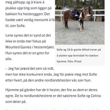
meg påhopp, og å klare å
plukke opp ting som ligger på
bakken fra hesteryggen. Det
hadde vært veldig morsomt å få
til, sier Sofie.
Lene synes det er synd at det
ikke er enda mer fokus på
Mounted Games i hestemiljøet.
Sofie og 16 år gamle Alfred trener på
Hun synes det er en gren for
å plukke opp tennisball fra bakken
alle.
hjemme. Foto: Privat
– Jeg har prøvd det selv så vidt,
men har ikke konkurrert enda. Jeg får prøve meg mot Sofie
etter hvert, på den andre nordlandshesten vår, sier hun.
Hjemme på gården har de ti hester, der fire av dem er deres
egne. De to nordlandshestene er det søstrene Sofie og Celina
som deler på.