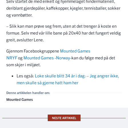
Selv startet de med enkelt og hjemmelaget hindermateriell,
deriblant gjerdepåler, kaffekopper, kjegler, tennisballer, sokker
og vannbøtter.
– Slik kan man prøve seg frem, uten at det trenger å koste en
formue. Selv med vår lille bane på 20x40 har det fungert veldig
greit, avslutter Lene.
Gjennom Facebookgruppene
Mounted Games
NRYF
og
Mounted Games -Norway-
kan du følge med på det
som skjer i miljøet.
Les også:
Loke skulle blitt 34 år i dag: – Jeg angrer ikke,
men skulle så gjerne hatt ham her
Denne artikkelen handler om:
Mounted Games
NESTE ARTIKKEL