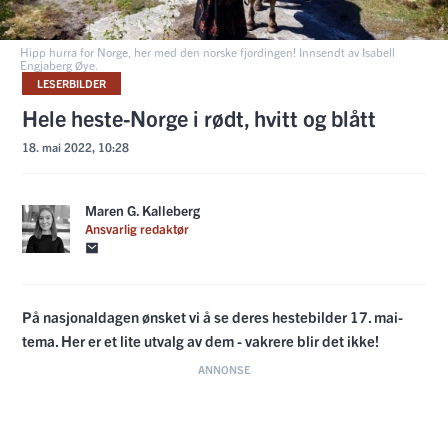
Hipp hurra for Norge, her med den norske fjordingen! Innsendt av Isabell
Engjaberg Øye.
LESERBILDER
Hele heste-Norge i rødt, hvitt og blått
18. mai 2022, 10:28
Maren G. Kalleberg
Ansvarlig redaktør
På nasjonaldagen ønsket vi å se deres hestebilder 17. mai-
tema. Her er et lite utvalg av dem - vakrere blir det ikke!