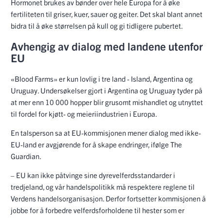
Hormonet brukes av bønder over hele Europa for å øke
fertiliteten til griser, kuer, sauer og geiter. Det skal blant annet
bidra til å øke størrelsen på kull og gi tidligere pubertet.
Avhengig av dialog med landene utenfor
EU
«Blood Farms» er kun lovlig i tre land - Island, Argentina og
Uruguay. Undersøkelser gjort i Argentina og Uruguay tyder på
at mer enn 10 000 hopper blir grusomt mishandlet og utnyttet
til fordel for kjøtt- og meieriindustrien i Europa.
En talsperson sa at EU-kommisjonen mener dialog med ikke-
EU-land er avgjørende for å skape endringer, ifølge The
Guardian.
– EU kan ikke påtvinge sine dyrevelferdsstandarder i
tredjeland, og vår handelspolitikk må respektere reglene til
Verdens handelsorganisasjon. Derfor fortsetter kommisjonen å
jobbe for å forbedre velferdsforholdene til hester som er