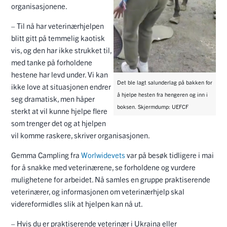
organisasjonene.
– Til nå har veterinærhjelpen
blitt gitt på temmelig kaotisk
vis, og den har ikke strukket til,
med tanke på forholdene
hestene har levd under. Vi kan
Det ble lagt salunderlag på bakken for
ikke love at situasjonen endrer
å hjelpe hesten fra hengeren og inn i
seg dramatisk, men håper
boksen. Skjermdump: UEFCF
sterkt at vil kunne hjelpe flere
som trenger det og at hjelpen
vil komme raskere, skriver organisasjonen.
Gemma Campling fra
Worlwidevets
var på besøk tidligere i mai
for å snakke med veterinærene, se forholdene og vurdere
mulighetene for arbeidet. Nå samles en gruppe praktiserende
veterinærer, og informasjonen om veterinærhjelp skal
videreformidles slik at hjelpen kan nå ut.
– Hvis du er praktiserende veterinær i Ukraina eller