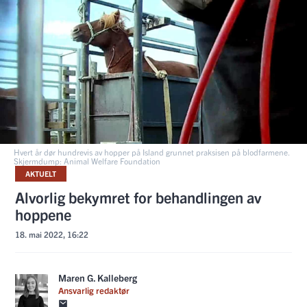
Hvert år dør hundrevis av hopper på Island grunnet praksisen på blodfarmene.
Skjermdump: Animal Welfare Foundation
AKTUELT
Alvorlig bekymret for behandlingen av
hoppene
18. mai 2022, 16:22
Maren G. Kalleberg
Ansvarlig redaktør