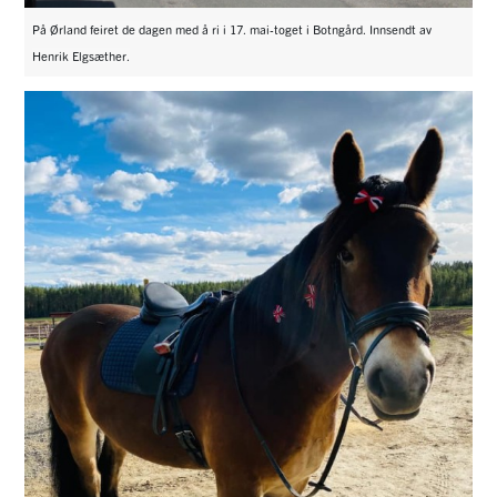
På Ørland feiret de dagen med å ri i 17. mai-toget i Botngård. Innsendt av
Henrik Elgsæther.