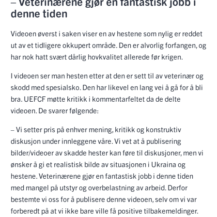
– Veterinærene gjør en fantastisk jobb i
denne tiden
Videoen øverst i saken viser en av hestene som nylig er reddet
ut av et tidligere okkupert område. Den er alvorlig forfangen, og
har nok hatt svært dårlig hovkvalitet allerede før krigen.
I videoen ser man hesten etter at den er sett til av veterinær og
skodd med spesialsko. Den har likevel en lang vei å gå for å bli
bra. UEFCF møtte kritikk i kommentarfeltet da de delte
videoen. De svarer følgende:
– Vi setter pris på enhver mening, kritikk og konstruktiv
diskusjon under innleggene våre. Vi vet at å publisering
bilder/videoer av skadde hester kan føre til diskusjoner, men vi
ønsker å gi et realistisk bilde av situasjonen i Ukraina og
hestene. Veterinærene gjør en fantastisk jobb i denne tiden
med mangel på utstyr og overbelastning av arbeid. Derfor
bestemte vi oss for å publisere denne videoen, selv om vi var
forberedt på at vi ikke bare ville få positive tilbakemeldinger.