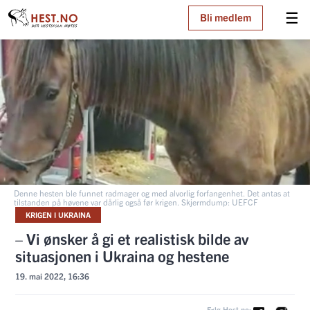
☰
Bli medlem
Denne hesten ble funnet radmager og med alvorlig forfangenhet. Det antas at
tilstanden på høvene var dårlig også før krigen. Skjermdump: UEFCF
KRIGEN I UKRAINA
– Vi ønsker å gi et realistisk bilde av
situasjonen i Ukraina og hestene
19. mai 2022, 16:36
Følg Hest.no: