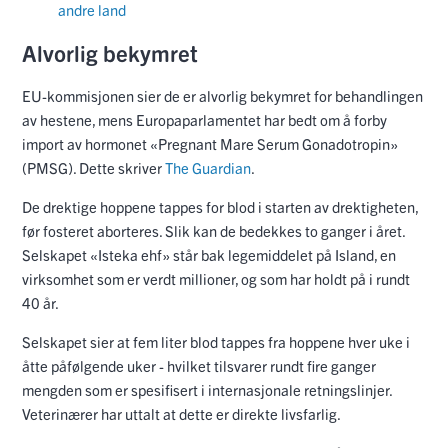
andre land
Alvorlig bekymret
EU-kommisjonen sier de er alvorlig bekymret for behandlingen
av hestene, mens Europaparlamentet har bedt om å forby
import av hormonet «Pregnant Mare Serum Gonadotropin»
(PMSG). Dette skriver
The Guardian
.
De drektige hoppene tappes for blod i starten av drektigheten,
før fosteret aborteres. Slik kan de bedekkes to ganger i året.
Selskapet «Isteka ehf» står bak legemiddelet på Island, en
virksomhet som er verdt millioner, og som har holdt på i rundt
40 år.
Selskapet sier at fem liter blod tappes fra hoppene hver uke i
åtte påfølgende uker - hvilket tilsvarer rundt fire ganger
mengden som er spesifisert i internasjonale retningslinjer.
Veterinærer har uttalt at dette er direkte livsfarlig.