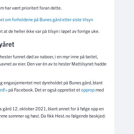
m har vært prioritert foran dette.
net om forholdene på Bunes gård etter siste tilsyn
at de heller ikke var på tilsyn i løpet av forrige uke.
nyåret
hester funnet død av naboer, i en myr inne på beitet,
savnet av eier. Den var én av to hester Mattilsynet hadde
t og engasjementet mot dyreholdet på Bunes gård, blant
rd!»
på Facebook. Det er også opprettet et
opprop
med
es gård 12. oktober 2021, blant annet for å følge opp en
amme sommer og høst. Da fikk Hest.no følgende beskjed: