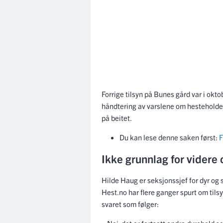
Forrige tilsyn på Bunes gård var i okto
håndtering av varslene om hesteholdet
på beitet.
Du kan lese denne saken først:
F
Ikke grunnlag for videre
Hilde Haug er seksjonssjef for dyr og s
Hest.no har flere ganger spurt om tilsy
svaret som følger: