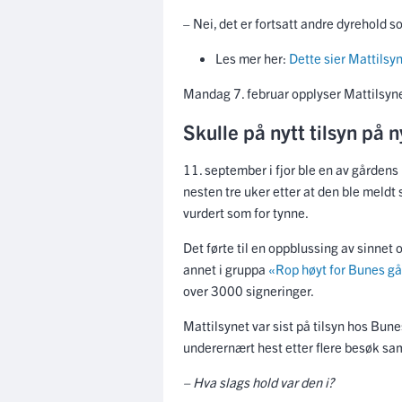
– Nei, det er fortsatt andre dyrehold so
Les mer her:
Dette sier Mattilsy
Mandag 7. februar opplyser Mattilsynet 
Skulle på nytt tilsyn på 
11. september i fjor ble en av gårdens 
nesten tre uker etter at den ble meldt 
vurdert som for tynne.
Det førte til en oppblussing av sinne
annet i gruppa
«Rop høyt for Bunes gå
over 3000 signeringer.
Mattilsynet var sist på tilsyn hos Bun
underernært hest etter flere besøk s
– Hva slags hold var den i?