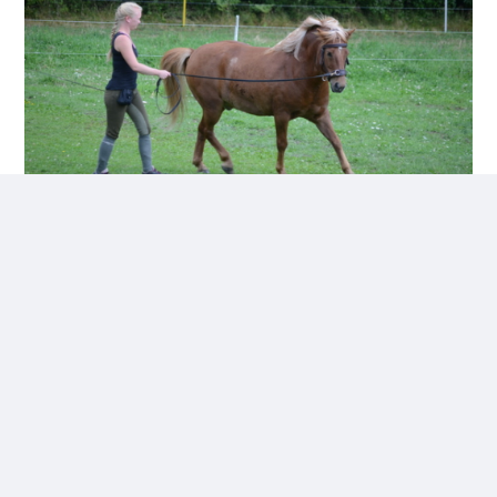
6. Dyr pynt
– Jeg opplever det på flere steder og snakker med flere
hesteeiere. Friske hester blir ikke trent mer enn kanskje et par
ganger i uka eller bare en gang innimellom. Som eier er man
nesten ikke i stallen så lenge man ikke skal ri, eller man er bare
innom for å ta sin del av møkkinga. Noen ganger har bare livet
rett og slett skjedd. Det har skjedd meg også, pga jobb eller
flytting, skriver Stine i denne meningsbloggen.