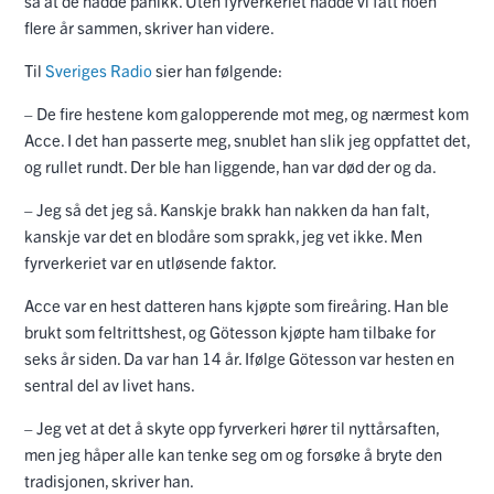
så at de hadde panikk. Uten fyrverkeriet hadde vi fått noen
flere år sammen, skriver han videre.
Til
Sveriges Radio
sier han følgende:
– De fire hestene kom galopperende mot meg, og nærmest kom
Acce. I det han passerte meg, snublet han slik jeg oppfattet det,
og rullet rundt. Der ble han liggende, han var død der og da.
– Jeg så det jeg så. Kanskje brakk han nakken da han falt,
kanskje var det en blodåre som sprakk, jeg vet ikke. Men
fyrverkeriet var en utløsende faktor.
Acce var en hest datteren hans kjøpte som fireåring. Han ble
brukt som feltrittshest, og Götesson kjøpte ham tilbake for
seks år siden. Da var han 14 år. Ifølge Götesson var hesten en
sentral del av livet hans.
– Jeg vet at det å skyte opp fyrverkeri hører til nyttårsaften,
men jeg håper alle kan tenke seg om og forsøke å bryte den
tradisjonen, skriver han.