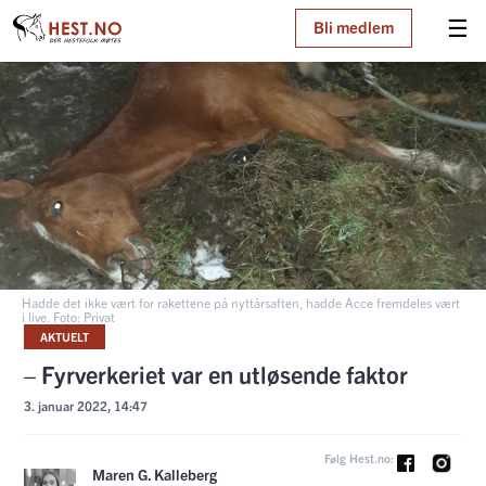
☰
Bli medlem
Hadde det ikke vært for rakettene på nyttårsaften, hadde Acce fremdeles vært
i live. Foto: Privat
AKTUELT
– Fyrverkeriet var en utløsende faktor
3. januar 2022, 14:47
Følg Hest.no:
Maren G. Kalleberg