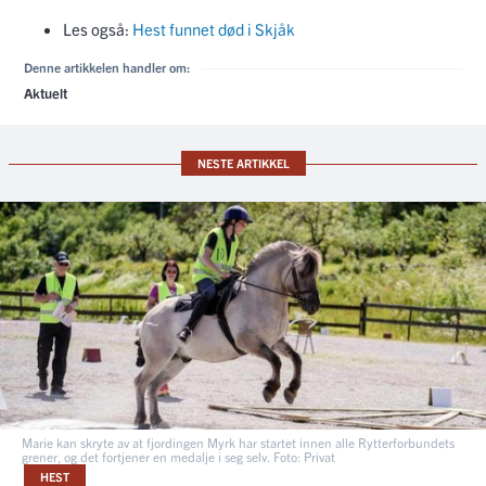
Les også:
Hest funnet død i Skjåk
Denne artikkelen handler om:
Aktuelt
NESTE ARTIKKEL
Marie kan skryte av at fjordingen Myrk har startet innen alle Rytterforbundets
grener, og det fortjener en medalje i seg selv. Foto: Privat
HEST