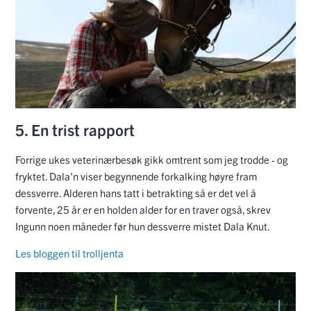
5. En trist rapport
Forrige ukes veterinærbesøk gikk omtrent som jeg trodde - og
fryktet. Dala'n viser begynnende forkalking høyre fram
dessverre. Alderen hans tatt i betrakting så er det vel å
forvente, 25 år er en holden alder for en traver også, skrev
Ingunn noen måneder før hun dessverre mistet Dala Knut.
Les bloggen til trolljenta