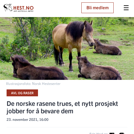
☰
Bli medlem
Illustrasjonsfoto: Norsk Hestesenter
AVL OG RASER
De norske rasene trues, et nytt prosjekt
jobber for å bevare dem
23. november 2021, 16:00
Følg Hest.no: