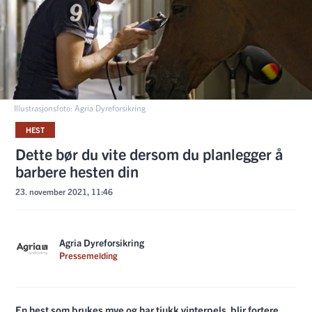
Illustrasjonsfoto: Agria Dyreforsikring
HEST
Dette bør du vite dersom du planlegger å
barbere hesten din
23. november 2021, 11:46
Agria Dyreforsikring
Pressemelding
En hest som brukes mye og har tjukk vinterpels, blir fortere