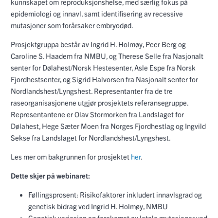
kunnskapet om reproduksjonshelse, med særlig fokus på
epidemiologi og innavl, samt identifisering av recessive
mutasjoner som forårsaker embryodød.
Prosjektgruppa består av Ingrid H. Holmøy, Peer Berg og
Caroline S. Haadem fra NMBU, og Therese Selle fra Nasjonalt
senter for Dølahest/Norsk Hestesenter, Asle Espe fra Norsk
Fjordhestsenter, og Sigrid Halvorsen fra Nasjonalt senter for
Nordlandshest/Lyngshest. Representanter fra de tre
raseorganisasjonene utgjør prosjektets referansegruppe.
Representantene er Olav Stormorken fra Landslaget for
Dølahest, Hege Sæter Moen fra Norges Fjordhestlag og Ingvild
Sekse fra Landslaget for Nordlandshest/Lyngshest.
Les mer om bakgrunnen for prosjektet
her
.
Dette skjer på webinaret:
Føllingsprosent: Risikofaktorer inkludert innavlsgrad og
genetisk bidrag ved Ingrid H. Holmøy, NMBU
Genetisk variasjon og forekomst av letale mutasjoner ved