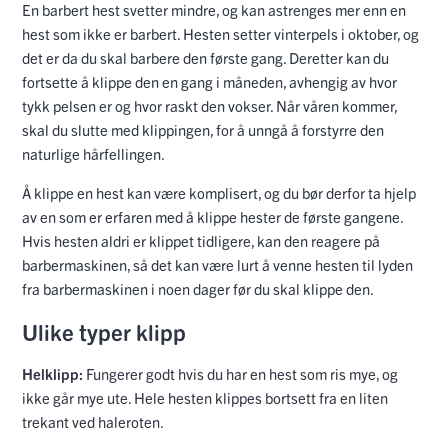
En barbert hest svetter mindre, og kan astrenges mer enn en
hest som ikke er barbert. Hesten setter vinterpels i oktober, og
det er da du skal barbere den første gang. Deretter kan du
fortsette å klippe den en gang i måneden, avhengig av hvor
tykk pelsen er og hvor raskt den vokser. Når våren kommer,
skal du slutte med klippingen, for å unngå å forstyrre den
naturlige hårfellingen.
Å klippe en hest kan være komplisert, og du bør derfor ta hjelp
av en som er erfaren med å klippe hester de første gangene.
Hvis hesten aldri er klippet tidligere, kan den reagere på
barbermaskinen, så det kan være lurt å venne hesten til lyden
fra barbermaskinen i noen dager før du skal klippe den.
Ulike typer klipp
Helklipp:
Fungerer godt hvis du har en hest som ris mye, og
ikke går mye ute. Hele hesten klippes bortsett fra en liten
trekant ved haleroten.