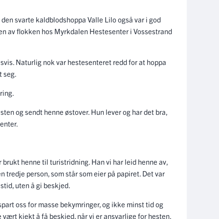
 den svarte kaldblodshoppa Valle Lilo også var i god
ten av flokken hos Myrkdalen Hestesenter i Vossestrand
svis. Naturlig nok var hestesenteret redd for at hoppa
t seg.
ring.
esten og sendt henne østover. Hun lever og har det bra,
enter.
 brukt henne til turistridning. Han vi har leid henne av,
n tredje person, som står som eier på papiret. Det var
tid, uten å gi beskjed.
spart oss for masse bekymringer, og ikke minst tid og
 vært kjekt å få beskjed, når vi er ansvarlige for hesten.