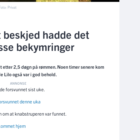
oto: Privat
t beskjed hadde det
asse bekymringer
et etter 2,5 døgn på rømmen. Noen timer senere kom
 Lilo også var i god behold.
de forsvunnet sist uke.
forsvunnet denne uka
 om at knabstruperen var funnet.
 kommet hjem