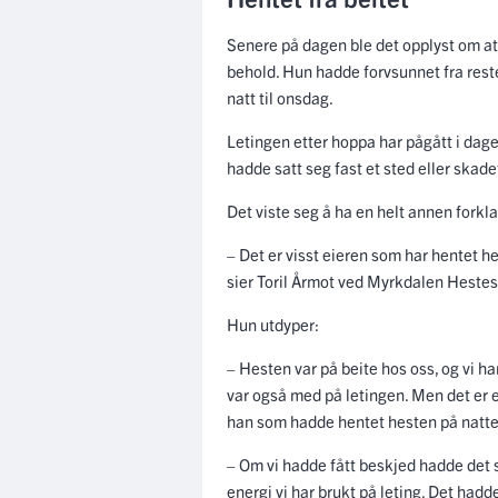
Senere på dagen ble det opplyst om at
behold. Hun hadde forvsunnet fra res
natt til onsdag.
Letingen etter hoppa har pågått i dage
hadde satt seg fast et sted eller skade
Det viste seg å ha en helt annen forkla
– Det er visst eieren som har hentet h
sier Toril Årmot ved Myrkdalen Hestes
Hun utdyper:
– Hesten var på beite hos oss, og vi har
var også med på letingen. Men det er e
han som hadde hentet hesten på nattes
– Om vi hadde fått beskjed hadde det 
energi vi har brukt på leting. Det hadde