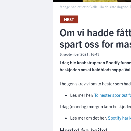
Mange har lett etter Valle Lilo de siste dagene. F
HEST
Om vi hadde fåt
spart oss for m
6. september 2021, 16:43
I dag ble knabstruperen Spotify funn
beskjeden om at kaldblodshoppa Valle
I helgen skrev vi om to hester som had
Les mer her:
To hester sporløst 
I dag (mandag) morgen kom beskjeden
Les mer om det her:
Spotify har
Hentet fra beitet