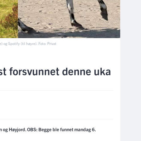
) og Spotify (til høyre). Foto: Privat
øst forsvunnet denne uka
en og Høyjord. OBS: Begge ble funnet mandag 6.