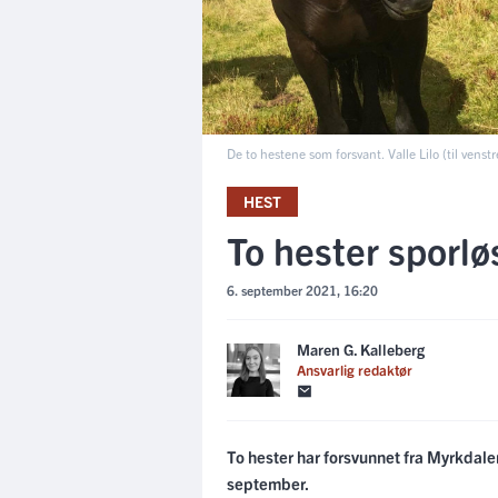
De to hestene som forsvant. Valle Lilo (til venstre
HEST
To hester sporl
6. september 2021, 16:20
Maren G. Kalleberg
Ansvarlig redaktør
To hester har forsvunnet fra Myrkdal
september.