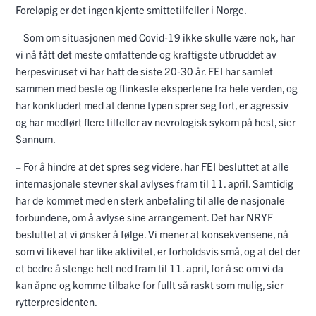
Foreløpig er det ingen kjente smittetilfeller i Norge.
– Som om situasjonen med Covid-19 ikke skulle være nok, har
vi nå fått det meste omfattende og kraftigste utbruddet av
herpesviruset vi har hatt de siste 20-30 år. FEI har samlet
sammen med beste og flinkeste ekspertene fra hele verden, og
har konkludert med at denne typen sprer seg fort, er agressiv
og har medført flere tilfeller av nevrologisk sykom på hest, sier
Sannum.
– For å hindre at det spres seg videre, har FEI besluttet at alle
internasjonale stevner skal avlyses fram til 11. april. Samtidig
har de kommet med en sterk anbefaling til alle de nasjonale
forbundene, om å avlyse sine arrangement. Det har NRYF
besluttet at vi ønsker å følge. Vi mener at konsekvensene, nå
som vi likevel har like aktivitet, er forholdsvis små, og at det der
et bedre å stenge helt ned fram til 11. april, for å se om vi da
kan åpne og komme tilbake for fullt så raskt som mulig, sier
rytterpresidenten.