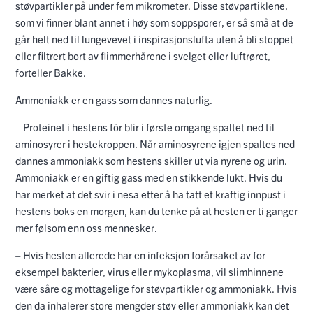
støvpartikler på under fem mikrometer. Disse støvpartiklene,
som vi finner blant annet i høy som soppsporer, er så små at de
går helt ned til lungevevet i inspirasjonslufta uten å bli stoppet
eller filtrert bort av flimmerhårene i svelget eller luftrøret,
forteller Bakke.
Ammoniakk er en gass som dannes naturlig.
– Proteinet i hestens fôr blir i første omgang spaltet ned til
aminosyrer i hestekroppen. Når aminosyrene igjen spaltes ned
dannes ammoniakk som hestens skiller ut via nyrene og urin.
Ammoniakk er en giftig gass med en stikkende lukt. Hvis du
har merket at det svir i nesa etter å ha tatt et kraftig innpust i
hestens boks en morgen, kan du tenke på at hesten er ti ganger
mer følsom enn oss mennesker.
– Hvis hesten allerede har en infeksjon forårsaket av for
eksempel bakterier, virus eller mykoplasma, vil slimhinnene
være såre og mottagelige for støvpartikler og ammoniakk. Hvis
den da inhalerer store mengder støv eller ammoniakk kan det