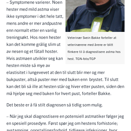
– Symptomene varierer. Noen
hester med mild astma viser
ikke symptomer i det hele tatt,
mens andre er mer andpustne
enn normalt etter en vanlig
treningsøkt. Hos noen hester
Veterinær Svein Bakke forteller at
kan det komme grålig slim ut
veterinærene med årene er blitt
av nesen og et fåtall hoster.
flinkere til å diagnostisere astma hos
Hvis astmaen utvikler seg kan
hest. TGN-foto/TGP
hesten miste så mye av
elastisitet i lungevevet at den til slutt blir mer og mer
bukpuster, altså puster mer med buken enn brystet. Til slutt
kan det bli så ille at hesten står og hiver etter pusten, siden den
må hjelpe seg med buken for hvert pust, forteller Bakke.
Det beste er å få stilt diagnosen så tidlig som mulig.
– Når jeg skal diagnostisere en potensiell astmatiker følger jeg
en spesiell prosedyre. Først spør jeg om hestens forhistorie;
avstamning, oppstallingsforhold, tidligere infeksjoner, hvor