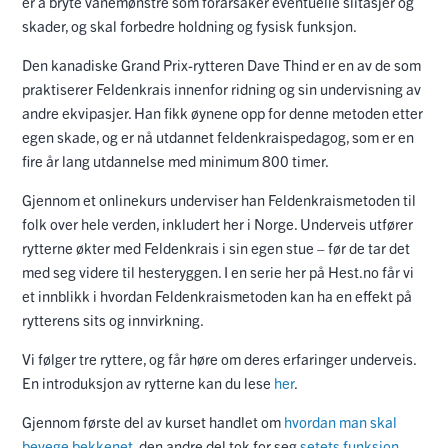
er å bryte vanemønstre som forårsaker eventuelle slitasjer og
skader, og skal forbedre holdning og fysisk funksjon.
Den kanadiske Grand Prix-rytteren Dave Thind er en av de som
praktiserer Feldenkrais innenfor ridning og sin undervisning av
andre ekvipasjer. Han fikk øynene opp for denne metoden etter
egen skade, og er nå utdannet feldenkraispedagog, som er en
fire år lang utdannelse med minimum 800 timer.
Gjennom et onlinekurs underviser han Feldenkraismetoden til
folk over hele verden, inkludert her i Norge. Underveis utfører
rytterne økter med Feldenkrais i sin egen stue – før de tar det
med seg videre til hesteryggen. I en serie her på Hest.no får vi
et innblikk i hvordan Feldenkraismetoden kan ha en effekt på
rytterens sits og innvirkning.
Vi følger tre ryttere, og får høre om deres erfaringer underveis.
En introduksjon av rytterne kan du lese
her
.
Gjennom første del av kurset handlet om
hvordan man skal
bevege bekkenet
, den andre del tok for seg
setets funksjon
,