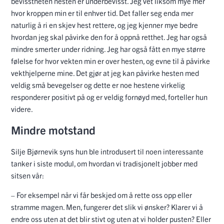
bevisstheten nesten er underbevisst. Jeg vet liksom mye mer
hvor kroppen min er til enhver tid. Det faller seg enda mer
naturlig å ri en skjev hest rettere, og jeg kjenner mye bedre
hvordan jeg skal påvirke den for å oppnå retthet. Jeg har også
mindre smerter under ridning. Jeg har også fått en mye større
følelse for hvor vekten min er over hesten, og evne til å påvirke
vekthjelperne mine. Det gjør at jeg kan påvirke hesten med
veldig små bevegelser og dette er noe hestene virkelig
responderer positivt på og er veldig fornøyd med, forteller hun
videre.
Mindre motstand
Silje Bjørnevik syns hun ble introdusert til noen interessante
tanker i siste modul, om hvordan vi tradisjonelt jobber med
sitsen vår:
– For eksempel når vi får beskjed om å rette oss opp eller
stramme magen. Men, fungerer det slik vi ønsker? Klarer vi å
endre oss uten at det blir stivt og uten at vi holder pusten? Eller