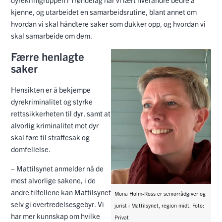
kjenne, og utarbeidet en samarbeidsrutine, blant annet om
hvordan vi skal håndtere saker som dukker opp, og hvordan vi
skal samarbeide om dem.
Færre henlagte
saker
Hensikten er å bekjempe
dyrekriminalitet og styrke
rettssikkerheten til dyr, samt at
alvorlig kriminalitet mot dyr
skal føre til straffesak og
domfellelse.
– Mattilsynet anmelder nå de
mest alvorlige sakene, i de
andre tilfellene kan Mattilsynet
Mona Holm-Ross er seniorrådgiver og
selv gi overtredelsesgebyr. Vi
jurist i Mattilsynet, region midt. Foto:
har mer kunnskap om hvilke
Privat