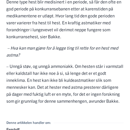
Denne type hest blir medisinert i en periode, så får den ofte en
god periode på konkurransebanen etter at karenstiden på
medikamentene er utløpt. Hvor lang tid den gode perioden
varer varierer fra hest til hest. En kraftig astmatiker med
forandringer i lungevevet vil derimot neppe fungere som
konkurransehest, sier Bakke.
– Hva kan man gjøre for å legge ting til rette for en hest med
astma?
– Unngå støv, og unngå ammoniakk. Om hesten står i varmstall
eller kaldstall har ikke noe å si, så lenge det er et godt
inneklima. En hest kan ikke bli kuldeastmatiker slik som
mennesker kan. Det at hester med astma presterer dårligere
på dager med fuktig luft er en myte, for det er ingen forskning
som gir grunnlag for denne sammenhengen, avrunder Bakke.
Denne artikkelen handler om:
Fagstoff