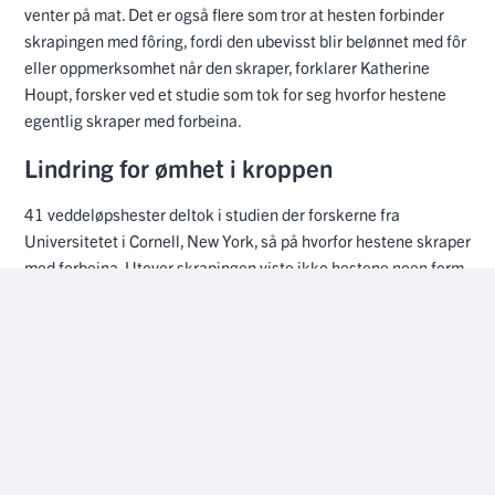
venter på mat. Det er også flere som tror at hesten forbinder
skrapingen med fôring, fordi den ubevisst blir belønnet med fôr
eller oppmerksomhet når den skraper, forklarer Katherine
Houpt, forsker ved et studie som tok for seg hvorfor hestene
egentlig skraper med forbeina.
Lindring for ømhet i kroppen
41 veddeløpshester deltok i studien der forskerne fra
Universitetet i Cornell, New York, så på hvorfor hestene skraper
med forbeina. Utover skrapingen viste ikke hestene noen form
for negativ atferd.
Hestene var oppstallet, og ble trent 30 minutter for dagen, seks
dager i uken. Forskerene observerte hestene to ganger om
dagen i 62 dager, en gang klokken 7.30 og en klokken 16.00.
Alle hestenes aktiviteter og atferd ble dokumentert – blant
annet om hesten skrapet med forbeina, om den lå eller stod
oppe og om den veiva med hodet.