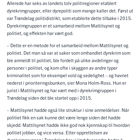
Allerede har seks av landets tolv politiregioner etablert
dyrekrimgrupper, eller dyrepoliti som mange kaller det. Først ut
var Trøndelag politidistrikt, som etablerte dette tilbake i 2015.
Dyrekrimgruppen er et samarbeid mellom Mattilsynet og
politiet, og effekten har vært god.
– Dette er en metode for et samarbeid mellom Mattilsynet og
politiet. Det man så var at saker som omhandlet dyrekrim som
ble anmeldt til politiet, ble fordelt på ulike avdelinger og
personer i politiet, og kom ofte i skyggen av andre typer
kriminalitet som for eksempel vold og sedelighet – og havnet
nederst i prioriteringsbunken, sier Mona Holm-Ross. Hun er
jurist i Mattilsynet og har vært med i dyrekrimgruppen i
Trøndelag siden det ble startet opp i 2015.
– Mattilsynet hadde også lite struktur i sine anmeldelser. Når
politiet fikk en sak kunne det være lenge siden det hadde
skjedd. Mattilsynet hadde ikke god nok kjennskap til hvordan
politiet jobber, og vice versa. Etter opprettelsen av
dyrekrimgruppen i Trøndelag har vi lært hverandre bedre å