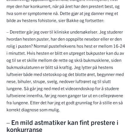
mye den har konkurrert, når på året har den prestert best, og
hva som er symptomene nå. Dette gjør at jeg danner meg et
bilde av hestens fohistorie, sier Bakke og fortsetter:
– Deretter går jeg over til kliniske undersøkelser. Jeg studerer
hvordan hesten puster, har den oppspilte nesebor eller er den
rolig i pusten? Normal pustefrekvens hos hest er mellom 16-24
i minuttet. Hvis hesten er blitt en utpreget bukpuster kan du av
og til se et skille mellom de rette og skrå bukmusklene, siden
bukmuskulaturen er blitt så kraftig. Jeg lytter på hestens
luftveier både med stetoskop og det blotte øret, begynner med
nese, bihuler, strupe, svelg, nedover luftrøret og til slutt
lungene. Så går jeg ned med et videoendoskop for å studere
luftveiene innenfra, før jeg noen ganger tar ut en celleprøvene
fra lungene. Etter det har jeg et godt grunnlag for å stille en så
korrekt diagnose som mulig.
– En mild astmatiker kan fint prestere i
konkurranse