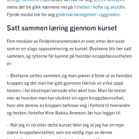
mens del tre gikk nærmere inn på
friheten i hofte og skuldre
.
Fjerde modul tok for seg
glidende bevegelser i ryggraden
.
Satt sammen læring gjennom kurset
Fem moduler av Feldenkraismetoden er over, etter den siste
som er en slags oppsummering av kurset. Øvelsene blir her satt
sammen, og rytterne får kjenne på hvordan kroppsbevisstheten
er.
– Øvelsene settes sammen, og man prøver å finne ut av hvordan
kroppen og det man har gått gjennom faktisk vil virke oppå
hesten, i for eksempel versade eller øket trav. Man får testet
mer av hvordan man har utviklet sin egen kroppsbevissthet,
hvor alle delene av kroppen befinner seg i forhold til hverandre
og hesten, forteller Kine Bakka Arnesen, før hun legger til:
– Når jeg rir nå etter dette kurset føler jeg at jeg har en mye
større kroppsbevissthet, selv om veldig mye av denne