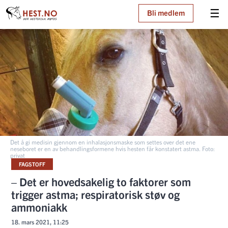
☰
Bli medlem
Det å gi medisin gjennom en inhalasjonsmaske som settes over det ene
neseboret er en av behandlingsformene hvis hesten får konstatert astma. Foto:
privat
FAGSTOFF
– Det er hovedsakelig to faktorer som
trigger astma; respiratorisk støv og
ammoniakk
18. mars 2021, 11:25