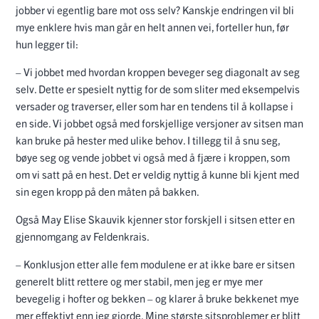
jobber vi egentlig bare mot oss selv? Kanskje endringen vil bli
mye enklere hvis man går en helt annen vei, forteller hun, før
hun legger til:
– Vi jobbet med hvordan kroppen beveger seg diagonalt av seg
selv. Dette er spesielt nyttig for de som sliter med eksempelvis
versader og traverser, eller som har en tendens til å kollapse i
en side. Vi jobbet også med forskjellige versjoner av sitsen man
kan bruke på hester med ulike behov. I tillegg til å snu seg,
bøye seg og vende jobbet vi også med å fjære i kroppen, som
om vi satt på en hest. Det er veldig nyttig å kunne bli kjent med
sin egen kropp på den måten på bakken.
Også May Elise Skauvik kjenner stor forskjell i sitsen etter en
gjennomgang av Feldenkrais.
– Konklusjon etter alle fem modulene er at ikke bare er sitsen
generelt blitt rettere og mer stabil, men jeg er mye mer
bevegelig i hofter og bekken – og klarer å bruke bekkenet mye
mer effektivt enn jeg gjorde. Mine største sitsproblemer er blitt