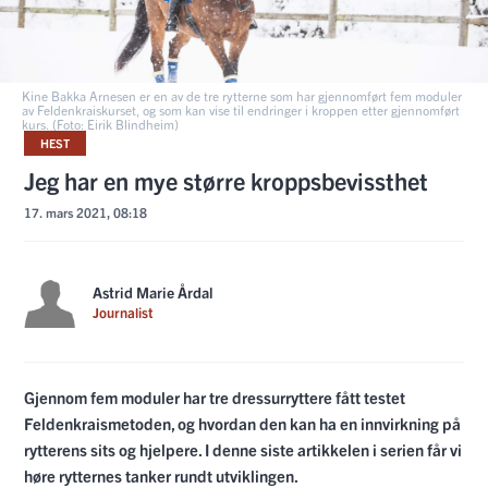
Kine Bakka Arnesen er en av de tre rytterne som har gjennomført fem moduler
av Feldenkraiskurset, og som kan vise til endringer i kroppen etter gjennomført
kurs. (Foto: Eirik Blindheim)
HEST
Jeg har en mye større kroppsbevissthet
17. mars 2021, 08:18
Astrid Marie Årdal
Journalist
Gjennom fem moduler har tre dressurryttere fått testet
Feldenkraismetoden, og hvordan den kan ha en innvirkning på
rytterens sits og hjelpere. I denne siste artikkelen i serien får vi
høre rytternes tanker rundt utviklingen.