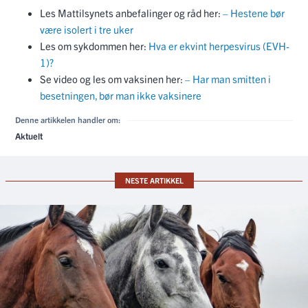
Les Mattilsynets anbefalinger og råd her:
– Hestene bør
være isolert i tre uker
Les om sykdommen her:
Hva er ekvint herpesvirus (EVH-
1)?
Se video og les om vaksinen her:
– Har man smitten i
besetningen, bør man ikke vaksinere
Denne artikkelen handler om:
Aktuelt
NESTE ARTIKKEL