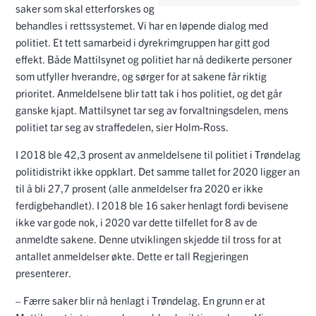
saker som skal etterforskes og
behandles i rettssystemet. Vi har en løpende dialog med
politiet. Et tett samarbeid i dyrekrimgruppen har gitt god
effekt. Både Mattilsynet og politiet har nå dedikerte personer
som utfyller hverandre, og sørger for at sakene får riktig
prioritet. Anmeldelsene blir tatt tak i hos politiet, og det går
ganske kjapt. Mattilsynet tar seg av forvaltningsdelen, mens
politiet tar seg av straffedelen, sier Holm-Ross.
I 2018 ble 42,3 prosent av anmeldelsene til politiet i Trøndelag
politidistrikt ikke oppklart. Det samme tallet for 2020 ligger an
til å bli 27,7 prosent (alle anmeldelser fra 2020 er ikke
ferdigbehandlet). I 2018 ble 16 saker henlagt fordi bevisene
ikke var gode nok, i 2020 var dette tilfellet for 8 av de
anmeldte sakene. Denne utviklingen skjedde til tross for at
antallet anmeldelser økte. Dette er tall Regjeringen
presenterer.
– Færre saker blir nå henlagt i Trøndelag. En grunn er at