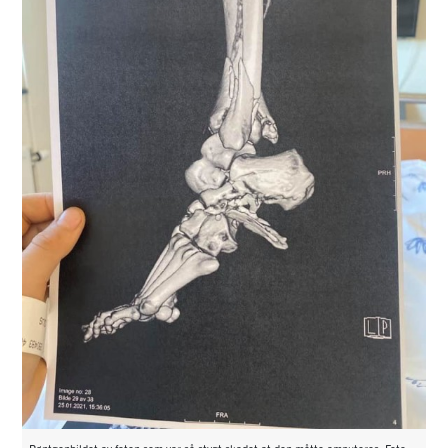
Røntgenbildet av foten som var så stygt skadet at den måtte amputeres. Foto: