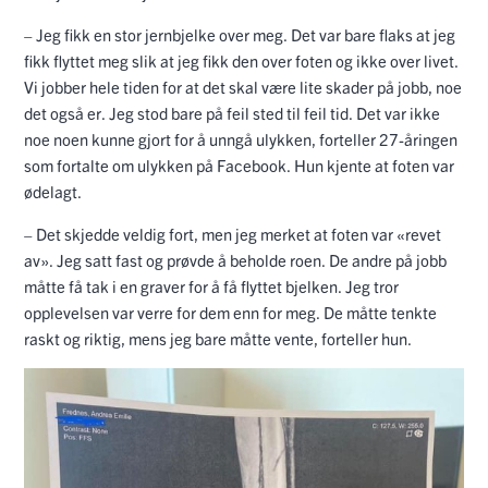
– Jeg fikk en stor jernbjelke over meg. Det var bare flaks at jeg
fikk flyttet meg slik at jeg fikk den over foten og ikke over livet.
Vi jobber hele tiden for at det skal være lite skader på jobb, noe
det også er. Jeg stod bare på feil sted til feil tid. Det var ikke
noe noen kunne gjort for å unngå ulykken, forteller 27-åringen
som fortalte om ulykken på Facebook. Hun kjente at foten var
ødelagt.
– Det skjedde veldig fort, men jeg merket at foten var «revet
av». Jeg satt fast og prøvde å beholde roen. De andre på jobb
måtte få tak i en graver for å få flyttet bjelken. Jeg tror
opplevelsen var verre for dem enn for meg. De måtte tenkte
raskt og riktig, mens jeg bare måtte vente, forteller hun.