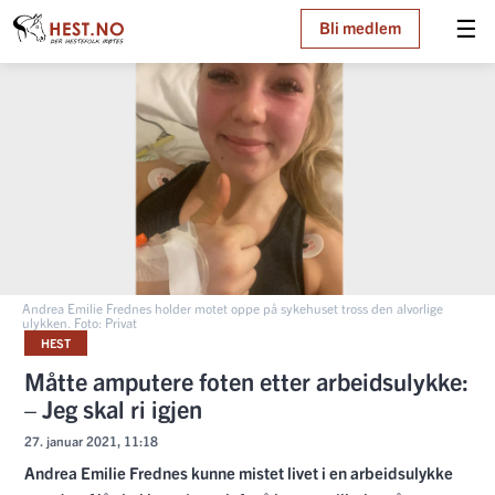
☰
Bli medlem
Andrea Emilie Frednes holder motet oppe på sykehuset tross den alvorlige
ulykken. Foto: Privat
HEST
Måtte amputere foten etter arbeidsulykke:
– Jeg skal ri igjen
27. januar 2021, 11:18
Andrea Emilie Frednes kunne mistet livet i en arbeidsulykke