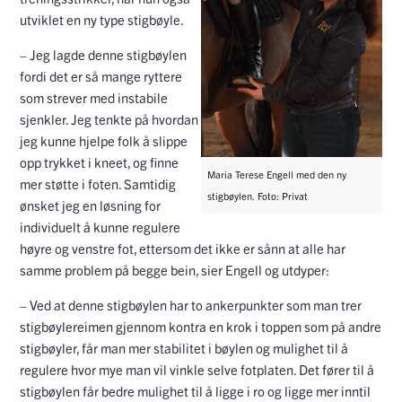
utviklet en ny type stigbøyle.
– Jeg lagde denne stigbøylen
fordi det er så mange ryttere
som strever med instabile
sjenkler. Jeg tenkte på hvordan
jeg kunne hjelpe folk å slippe
opp trykket i kneet, og finne
Maria Terese Engell med den ny
mer støtte i foten. Samtidig
stigbøylen. Foto: Privat
ønsket jeg en løsning for
individuelt å kunne regulere
høyre og venstre fot, ettersom det ikke er sånn at alle har
samme problem på begge bein, sier Engell og utdyper:
– Ved at denne stigbøylen har to ankerpunkter som man trer
stigbøylereimen gjennom kontra en krok i toppen som på andre
stigbøyler, får man mer stabilitet i bøylen og mulighet til å
regulere hvor mye man vil vinkle selve fotplaten. Det fører til å
stigbøylen får bedre mulighet til å ligge i ro og ligge mer inntil