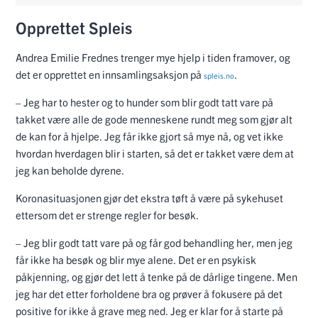
Opprettet Spleis
Andrea Emilie Frednes trenger mye hjelp i tiden framover, og
det er opprettet en innsamlingsaksjon på
.
spleis.no
– Jeg har to hester og to hunder som blir godt tatt vare på
takket være alle de gode menneskene rundt meg som gjør alt
de kan for å hjelpe. Jeg får ikke gjort så mye nå, og vet ikke
hvordan hverdagen blir i starten, så det er takket være dem at
jeg kan beholde dyrene.
Koronasituasjonen gjør det ekstra tøft å være på sykehuset
ettersom det er strenge regler for besøk.
– Jeg blir godt tatt vare på og får god behandling her, men jeg
får ikke ha besøk og blir mye alene. Det er en psykisk
påkjenning, og gjør det lett å tenke på de dårlige tingene. Men
jeg har det etter forholdene bra og prøver å fokusere på det
positive for ikke å grave meg ned. Jeg er klar for å starte på