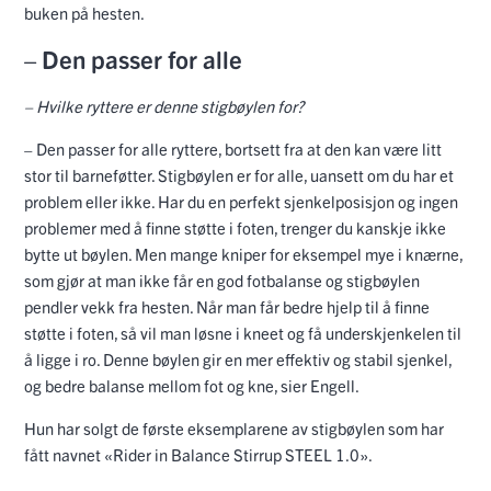
buken på hesten.
– Den passer for alle
– Hvilke ryttere er denne stigbøylen for?
– Den passer for alle ryttere, bortsett fra at den kan være litt
stor til barneføtter. Stigbøylen er for alle, uansett om du har et
problem eller ikke. Har du en perfekt sjenkelposisjon og ingen
problemer med å finne støtte i foten, trenger du kanskje ikke
bytte ut bøylen. Men mange kniper for eksempel mye i knærne,
som gjør at man ikke får en god fotbalanse og stigbøylen
pendler vekk fra hesten. Når man får bedre hjelp til å finne
støtte i foten, så vil man løsne i kneet og få underskjenkelen til
å ligge i ro. Denne bøylen gir en mer effektiv og stabil sjenkel,
og bedre balanse mellom fot og kne, sier Engell.
Hun har solgt de første eksemplarene av stigbøylen som har
fått navnet «Rider in Balance Stirrup STEEL 1.0».