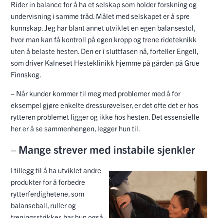
Rider in balance for å ha et selskap som holder forskning og
undervisning i samme tråd. Målet med selskapet er å spre
kunnskap. Jeg har blant annet utviklet en egen balansestol,
hvor man kan få kontroll på egen kropp og trene rideteknikk
uten å belaste hesten. Den er i sluttfasen nå, forteller Engell,
som driver Kalneset Hesteklinikk hjemme på gården på Grue
Finnskog.
– Når kunder kommer til meg med problemer med å for
eksempel gjøre enkelte dressurøvelser, er det ofte det er hos
rytteren problemet ligger og ikke hos hesten. Det essensielle
her er å se sammenhengen, legger hun til.
– Mange strever med instabile sjenkler
I tillegg til å ha utviklet andre
produkter for å forbedre
rytterferdighetene, som
balanseball, ruller og
treningsstrikker, har hun også