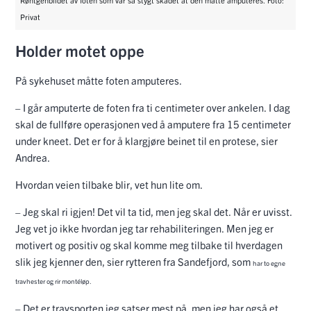
Privat
Holder motet oppe
På sykehuset måtte foten amputeres.
– I går amputerte de foten fra ti centimeter over ankelen. I dag
skal de fullføre operasjonen ved å amputere fra 15 centimeter
under kneet. Det er for å klargjøre beinet til en protese, sier
Andrea.
Hvordan veien tilbake blir, vet hun lite om.
– Jeg skal ri igjen! Det vil ta tid, men jeg skal det. Når er uvisst.
Jeg vet jo ikke hvordan jeg tar rehabiliteringen. Men jeg er
motivert og positiv og skal komme meg tilbake til hverdagen
slik jeg kjenner den, sier rytteren fra Sandefjord, som
har to egne
travhester og rir montéløp.
– Det er travsporten jeg satser mest på, men jeg har også et