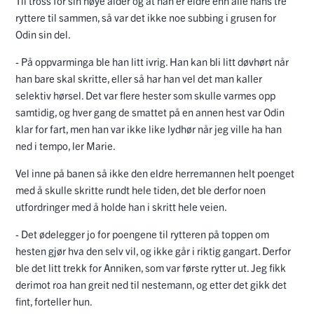
Til tross for sin høye alder og at han er eldre enn alle hans tre
ryttere til sammen, så var det ikke noe subbing i grusen for
Odin sin del.
- På oppvarminga ble han litt ivrig. Han kan bli litt døvhørt når
han bare skal skritte, eller så har han vel det man kaller
selektiv hørsel. Det var flere hester som skulle varmes opp
samtidig, og hver gang de smattet på en annen hest var Odin
klar for fart, men han var ikke like lydhør når jeg ville ha han
ned i tempo, ler Marie.
Vel inne på banen så ikke den eldre herremannen helt poenget
med å skulle skritte rundt hele tiden, det ble derfor noen
utfordringer med å holde han i skritt hele veien.
- Det ødelegger jo for poengene til rytteren på toppen om
hesten gjør hva den selv vil, og ikke går i riktig gangart. Derfor
ble det litt trekk for Anniken, som var første rytter ut. Jeg fikk
derimot roa han greit ned til nestemann, og etter det gikk det
fint, forteller hun.