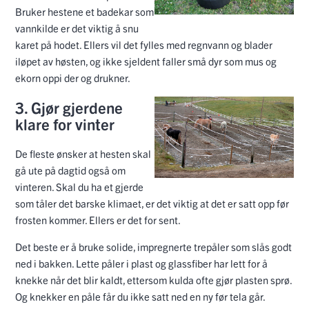
Bruker hestene et badekar som
vannkilde er det viktig å snu
karet på hodet. Ellers vil det fylles med regnvann og blader
iløpet av høsten, og ikke sjeldent faller små dyr som mus og
ekorn oppi der og drukner.
3. Gjør gjerdene
klare for vinter
De fleste ønsker at hesten skal
gå ute på dagtid også om
vinteren. Skal du ha et gjerde
som tåler det barske klimaet, er det viktig at det er satt opp før
frosten kommer. Ellers er det for sent.
Det beste er å bruke solide, impregnerte trepåler som slås godt
ned i bakken. Lette påler i plast og glassfiber har lett for å
knekke når det blir kaldt, ettersom kulda ofte gjør plasten sprø.
Og knekker en påle får du ikke satt ned en ny før tela går.