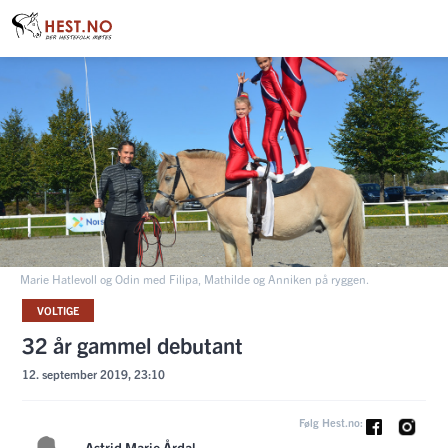
Marie Hatlevoll og Odin med Filipa, Mathilde og Anniken på ryggen.
VOLTIGE
32 år gammel debutant
12. september 2019, 23:10
Følg Hest.no:
Astrid Marie Årdal