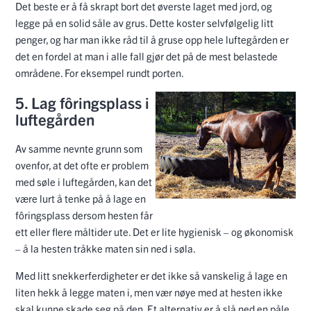
Det beste er å få skrapt bort det øverste laget med jord, og
legge på en solid såle av grus. Dette koster selvfølgelig litt
penger, og har man ikke råd til å gruse opp hele luftegården er
det en fordel at man i alle fall gjør det på de mest belastede
områdene. For eksempel rundt porten.
5. Lag fôringsplass i
luftegården
Av samme nevnte grunn som
ovenfor, at det ofte er problem
med søle i luftegården, kan det
være lurt å tenke på å lage en
fôringsplass dersom hesten får
ett eller flere måltider ute. Det er lite hygienisk – og økonomisk
– å la hesten tråkke maten sin ned i søla.
Med litt snekkerferdigheter er det ikke så vanskelig å lage en
liten hekk å legge maten i, men vær nøye med at hesten ikke
skal kunne skade seg på den. Et alternativ er å slå ned en påle