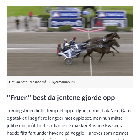
Det var tett i tet mot mål. (Skjermdump RD)
"Fruen" best da jentene gjorde opp
Treningsfruen holdt tempoet oppe i løpet i front bak Next Game
og stakk til seg flere lengder mot oppløpet, men hun måtte
jobbe mot mål, for Lisa Tønne og makker Kristine Kvasnes
hadde fått fart under høvene på Veggie Hanover som nærmet