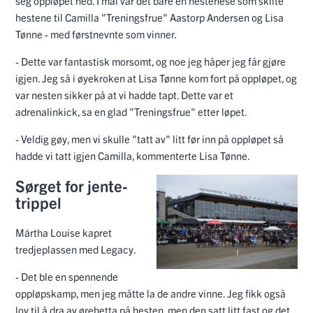
seg oppløpet ned. I mål var det bare en hestenese som skilte
hestene til Camilla "Treningsfrue" Aastorp Andersen og Lisa
Tønne - med førstnevnte som vinner.
- Dette var fantastisk morsomt, og noe jeg håper jeg får gjøre
igjen. Jeg så i øyekroken at Lisa Tønne kom fort på oppløpet, og
var nesten sikker på at vi hadde tapt. Dette var et
adrenalinkick, sa en glad "Treningsfrue" etter løpet.
- Veldig gøy, men vi skulle "tatt av" litt før inn på oppløpet så
hadde vi tatt igjen Camilla, kommenterte Lisa Tønne.
Sørget for jente-
trippel
Märtha Louise kapret
tredjeplassen med Legacy.
- Det ble en spennende
oppløpskamp, men jeg måtte la de andre vinne. Jeg fikk også
lov til å dra av ørehetta på hesten, men den satt litt fast og det