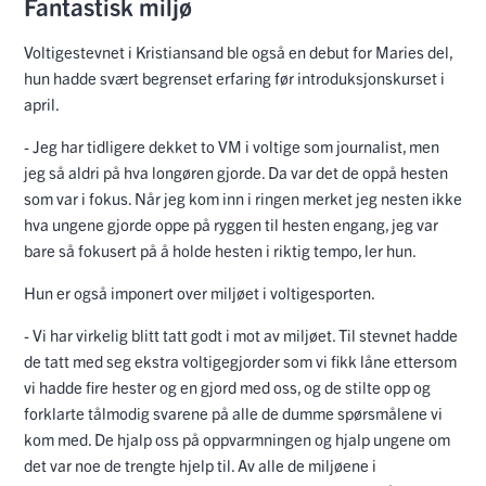
Fantastisk miljø
Voltigestevnet i Kristiansand ble også en debut for Maries del,
hun hadde svært begrenset erfaring før introduksjonskurset i
april.
- Jeg har tidligere dekket to VM i voltige som journalist, men
jeg så aldri på hva longøren gjorde. Da var det de oppå hesten
som var i fokus. Når jeg kom inn i ringen merket jeg nesten ikke
hva ungene gjorde oppe på ryggen til hesten engang, jeg var
bare så fokusert på å holde hesten i riktig tempo, ler hun.
Hun er også imponert over miljøet i voltigesporten.
- Vi har virkelig blitt tatt godt i mot av miljøet. Til stevnet hadde
de tatt med seg ekstra voltigegjorder som vi fikk låne ettersom
vi hadde fire hester og en gjord med oss, og de stilte opp og
forklarte tålmodig svarene på alle de dumme spørsmålene vi
kom med. De hjalp oss på oppvarmningen og hjalp ungene om
det var noe de trengte hjelp til. Av alle de miljøene i