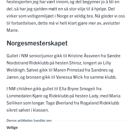
hestesporten jeg har vært innom, og det begynner jo å bli en
del, så har jeg sjelden møtt en så stor vilje til å hjelpe. Det
virker som voltigemiljøet i Norge er veldig bra. Nå gleder vi oss
til fortsettelsen, dette må vi helt klart gjøre mer av, avslutter
Marie.
Norgesmesterskapet
Gullet i NM senior/junior gikk til Kristine Åssveen fra Søndre
Nordstrand Rideklubb på hesten Shiroz, longert av Lilly
Weldingh. Sølvet gikk til Maren Primstad fra Sandnes og
Jæren, og bronsen gikk til Vanessa Wick fra samme klubb.
I NM children gikk gullet til Ella Bryne Smogeli fra
Lommedalen Kjøre og Rideklubb på hesten Lady, med Maria
Selliken som longør. Tage Øverland fra Rogaland Rideklubb
sikret sølvet i klassen.
Denne artikkelen handler om:
Voltige