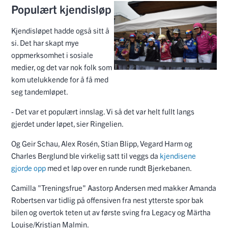
Populært kjendisløp
Kjendisløpet hadde også sitt å
si. Det har skapt mye
oppmerksomhet i sosiale
medier, og det var nok folk som
kom utelukkende for å få med
seg tandemløpet.
- Det var et populært innslag. Vi så det var helt fullt langs
gjerdet under løpet, sier Ringelien.
Og Geir Schau, Alex Rosén, Stian Blipp, Vegard Harm og
Charles Berglund ble virkelig satt til veggs da
kjendisene
gjorde opp
med et løp over en runde rundt Bjerkebanen.
Camilla "Treningsfrue" Aastorp Andersen med makker Amanda
Robertsen var tidlig på offensiven fra nest ytterste spor bak
bilen og overtok teten ut av første sving fra Legacy og Märtha
Louise/Kristian Malmin.