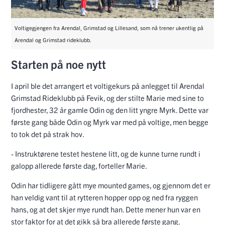
Voltigegjengen fra Arendal, Grimstad og Lillesand, som nå trener ukentlig på
Arendal og Grimstad rideklubb.
Starten på noe nytt
I april ble det arrangert et voltigekurs på anlegget til Arendal
Grimstad Rideklubb på Fevik, og der stilte Marie med sine to
fjordhester, 32 år gamle Odin og den litt yngre Myrk. Dette var
første gang både Odin og Myrk var med på voltige, men begge
to tok det på strak hov.
- Instruktørene testet hestene litt, og de kunne turne rundt i
galopp allerede første dag, forteller Marie.
Odin har tidligere gått mye mounted games, og gjennom det er
han veldig vant til at rytteren hopper opp og ned fra ryggen
hans, og at det skjer mye rundt han. Dette mener hun var en
stor faktor for at det gikk så bra allerede første gang.