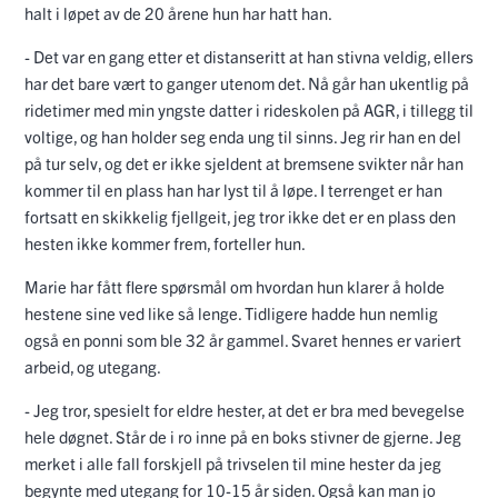
halt i løpet av de 20 årene hun har hatt han.
- Det var en gang etter et distanseritt at han stivna veldig, ellers
har det bare vært to ganger utenom det. Nå går han ukentlig på
ridetimer med min yngste datter i rideskolen på AGR, i tillegg til
voltige, og han holder seg enda ung til sinns. Jeg rir han en del
på tur selv, og det er ikke sjeldent at bremsene svikter når han
kommer til en plass han har lyst til å løpe. I terrenget er han
fortsatt en skikkelig fjellgeit, jeg tror ikke det er en plass den
hesten ikke kommer frem, forteller hun.
Marie har fått flere spørsmål om hvordan hun klarer å holde
hestene sine ved like så lenge. Tidligere hadde hun nemlig
også en ponni som ble 32 år gammel. Svaret hennes er variert
arbeid, og utegang.
- Jeg tror, spesielt for eldre hester, at det er bra med bevegelse
hele døgnet. Står de i ro inne på en boks stivner de gjerne. Jeg
merket i alle fall forskjell på trivselen til mine hester da jeg
begynte med utegang for 10-15 år siden. Også kan man jo