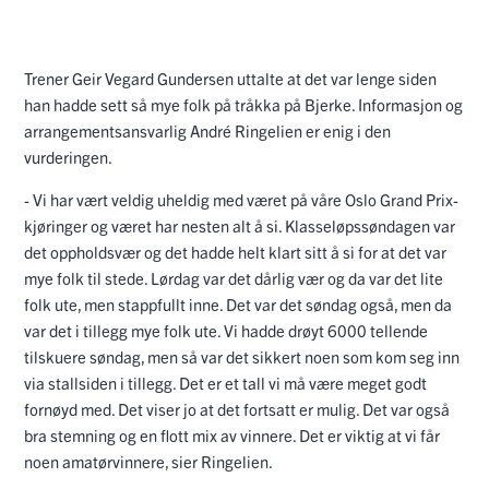
Trener Geir Vegard Gundersen uttalte at det var lenge siden
han hadde sett så mye folk på tråkka på Bjerke. Informasjon og
arrangementsansvarlig André Ringelien er enig i den
vurderingen.
- Vi har vært veldig uheldig med været på våre Oslo Grand Prix-
kjøringer og været har nesten alt å si. Klasseløpssøndagen var
det oppholdsvær og det hadde helt klart sitt å si for at det var
mye folk til stede. Lørdag var det dårlig vær og da var det lite
folk ute, men stappfullt inne. Det var det søndag også, men da
var det i tillegg mye folk ute. Vi hadde drøyt 6000 tellende
tilskuere søndag, men så var det sikkert noen som kom seg inn
via stallsiden i tillegg. Det er et tall vi må være meget godt
fornøyd med. Det viser jo at det fortsatt er mulig. Det var også
bra stemning og en flott mix av vinnere. Det er viktig at vi får
noen amatørvinnere, sier Ringelien.