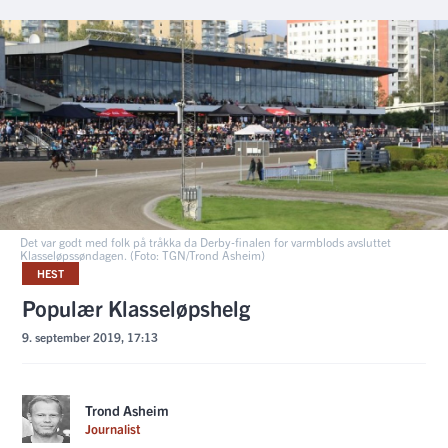
Det var godt med folk på tråkka da Derby-finalen for varmblods avsluttet
Klasseløpssøndagen. (Foto: TGN/Trond Asheim)
HEST
Populær Klasseløpshelg
9. september 2019, 17:13
Trond Asheim
Journalist