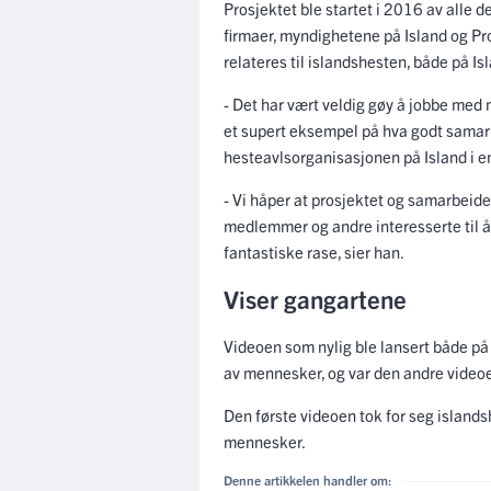
Prosjektet ble startet i 2016 av alle 
firmaer, myndighetene på Island og Pr
relateres til islandshesten, både på Isl
- Det har vært veldig gøy å jobbe m
et supert eksempel på hva godt samarb
hesteavlsorganisasjonen på Island i 
- Vi håper at prosjektet og samarbeidet
medlemmer og andre interesserte til å 
fantastiske rase, sier han.
Viser gangartene
Videoen som nylig ble lansert både på 
av mennesker, og var den andre videoe
Den første videoen tok for seg islandsh
mennesker.
Denne artikkelen handler om: