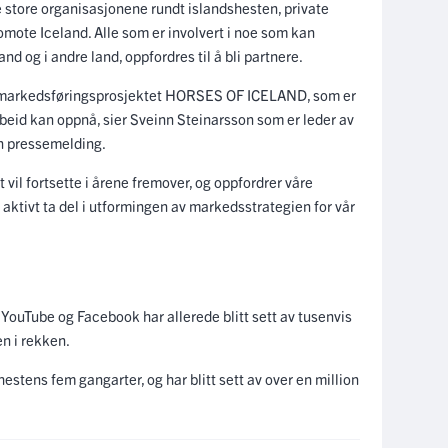
de store organisasjonene rundt islandshesten, private
omote Iceland. Alle som er involvert i noe som kan
and og i andre land, oppfordres til å bli partnere.
ed markedsføringsprosjektet HORSES OF ICELAND, som er
eid kan oppnå, sier Sveinn Steinarsson som er leder av
en pressemelding.
 vil fortsette i årene fremover, og oppfordrer våre
aktivt ta del i utformingen av markedsstrategien for vår
YouTube og Facebook har allerede blitt sett av tusenvis
n i rekken.
estens fem gangarter, og har blitt sett av over en million