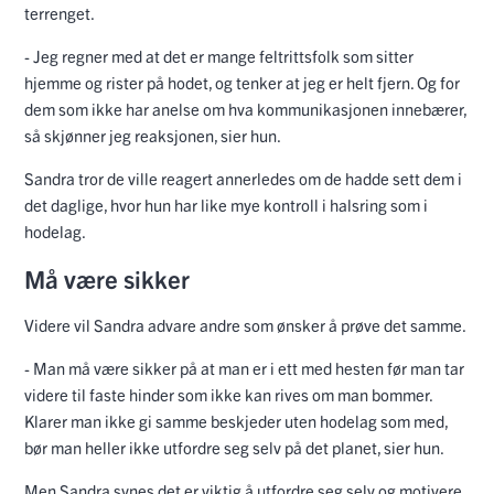
terrenget.
- Jeg regner med at det er mange feltrittsfolk som sitter
hjemme og rister på hodet, og tenker at jeg er helt fjern. Og for
dem som ikke har anelse om hva kommunikasjonen innebærer,
så skjønner jeg reaksjonen, sier hun.
Sandra tror de ville reagert annerledes om de hadde sett dem i
det daglige, hvor hun har like mye kontroll i halsring som i
hodelag.
Må være sikker
Videre vil Sandra advare andre som ønsker å prøve det samme.
- Man må være sikker på at man er i ett med hesten før man tar
videre til faste hinder som ikke kan rives om man bommer.
Klarer man ikke gi samme beskjeder uten hodelag som med,
bør man heller ikke utfordre seg selv på det planet, sier hun.
Men Sandra synes det er viktig å utfordre seg selv og motivere