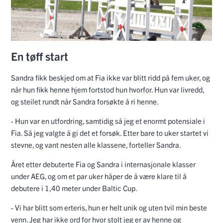
En tøff start
Sandra fikk beskjed om at Fia ikke var blitt ridd på fem uker, og
når hun fikk henne hjem fortstod hun hvorfor. Hun var livredd,
og steilet rundt når Sandra forsøkte å ri henne.
- Hun var en utfordring, samtidig så jeg et enormt potensiale i
Fia. Så jeg valgte å gi det et forsøk. Etter bare to uker startet vi
stevne, og vant nesten alle klassene, forteller Sandra.
Året etter debuterte Fia og Sandra i internasjonale klasser
under AEG, og om et par uker håper de å være klare til å
debutere i 1,40 meter under Baltic Cup.
- Vi har blitt som erteris, hun er helt unik og uten tvil min beste
venn. Jeg har ikke ord for hvor stolt jeg er av henne og