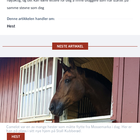
samme stevne som deg
Denne artikkelen handler om:
Hest
NESTE ARTIKKEL
Camelot var en av mange hester som måtte flytte fra Mossemarka i dag. Her er
han på plass i sitt nye hjem på Stall Kubberød.
HEST