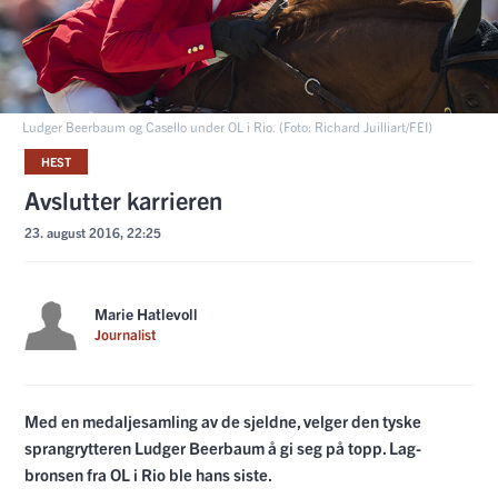
Ludger Beerbaum og Casello under OL i Rio. (Foto: Richard Juilliart/FEI)
HEST
Avslutter karrieren
23. august 2016, 22:25
Marie Hatlevoll
Journalist
Med en medaljesamling av de sjeldne, velger den tyske
sprangrytteren Ludger Beerbaum å gi seg på topp. Lag-
bronsen fra OL i Rio ble hans siste.