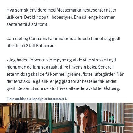
Hva som skjer videre med Mossemarka hestesenter nå, er
usikkert. Det blir opp til bobestyrer. Enn så lenge kommer
senteret til å stå tomt.
Camelot og Cannabis har imidlertid allerede funnet seg godt
tilrette på Stall Kubberød.
- Jeg hadde forventa store øyne og at de ville stresse i nytt
hjem, men de fant seg raskt til ro i hver sin boks. Senere i
ettermiddag skal de få komme i grønne, flotte luftegårder. Når
det først skulle gå slik, er jeg glad for at hestene taklet det
greit. De ser ut som de stortrives allerede, avslutter Østberg.
Flere artikler du kanskje er interessert i: