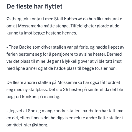
De fleste har flyttet
Østberg tok kontakt med Stall Kubberød da hun fikk mistanke
om at Mossemarka måtte stenge. Tilfeldigheter gjorde at de
kunne ta imot begge hestene hennes.
- Thea Backe som driver stallen var på ferie, og hadde iløpet av
ferien bestemt seg for å pensjonere to av sine hester. Dermed
var det plass til mine. Jeg er så lykkelig over at vi ble tatt imot
med åpne armer og at de hadde plass til begge to, sier hun.
De fleste andre i stallen på Mossemarka har også fått ordnet
seg med ny stallplass. Det sto 26 hester på senteret da det ble
begjært konkurs på mandag.
- Jeg vet at Son og mange andre staller i nærheten har tatt imot
en del, ellers finnes det heldigvis en rekke andre flotte staller i
området, sier Østberg.