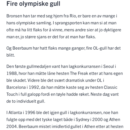
Fire olympiske gull
Bronsen han tar med seg hjem fra Rio, er bare en av mange i
hans olympiske samling. I sprangsporten kan man si at man
ofte må ha litt flaks for å vinne, mens andre sier at jo dyktigere
man er, jo større sjans er det for at man har flaks.
Og Beerbaum har hatt flaks mange ganger, fire OL-gull har det
blitt.
Den første gullmedaljen vant han lagkonkurransen i Seoul i
1988, hvor han måtte låne hesten The Freak etter at hans egen
ble skadet. Videre ble det svært dramatisk under OL i
Barcelona i 1992, da han måtte kaste seg av hesten Classic
Touch i full galopp fordi en tøyle hadde røket. Neste dag vant
de to individuelt gull.
I Atlanta i 1996 ble det igjen gull i lagkonkurransen, noe han
fulgte opp med det tyske laget både i Sydney i 2000 og Athen
2004. Beerbaum mistet imidlertid gullet i Athen etter at hesten