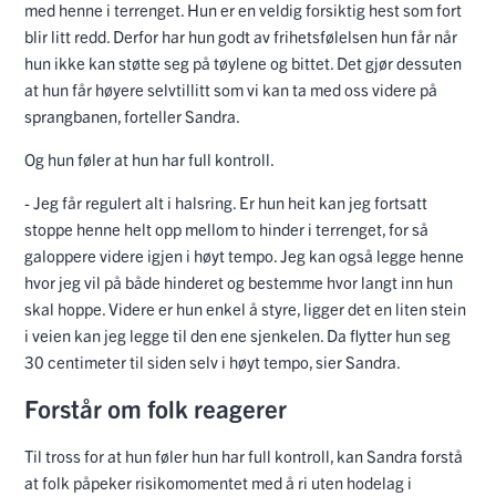
med henne i terrenget. Hun er en veldig forsiktig hest som fort
blir litt redd. Derfor har hun godt av frihetsfølelsen hun får når
hun ikke kan støtte seg på tøylene og bittet. Det gjør dessuten
at hun får høyere selvtillitt som vi kan ta med oss videre på
sprangbanen, forteller Sandra.
Og hun føler at hun har full kontroll.
- Jeg får regulert alt i halsring. Er hun heit kan jeg fortsatt
stoppe henne helt opp mellom to hinder i terrenget, for så
galoppere videre igjen i høyt tempo. Jeg kan også legge henne
hvor jeg vil på både hinderet og bestemme hvor langt inn hun
skal hoppe. Videre er hun enkel å styre, ligger det en liten stein
i veien kan jeg legge til den ene sjenkelen. Da flytter hun seg
30 centimeter til siden selv i høyt tempo, sier Sandra.
Forstår om folk reagerer
Til tross for at hun føler hun har full kontroll, kan Sandra forstå
at folk påpeker risikomomentet med å ri uten hodelag i