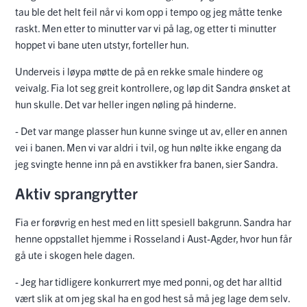
tau ble det helt feil når vi kom opp i tempo og jeg måtte tenke
raskt. Men etter to minutter var vi på lag, og etter ti minutter
hoppet vi bane uten utstyr, forteller hun.
Underveis i løypa møtte de på en rekke smale hindere og
veivalg. Fia lot seg greit kontrollere, og løp dit Sandra ønsket at
hun skulle. Det var heller ingen nøling på hinderne.
- Det var mange plasser hun kunne svinge ut av, eller en annen
vei i banen. Men vi var aldri i tvil, og hun nølte ikke engang da
jeg svingte henne inn på en avstikker fra banen, sier Sandra.
Aktiv sprangrytter
Fia er forøvrig en hest med en litt spesiell bakgrunn. Sandra har
henne oppstallet hjemme i Rosseland i Aust-Agder, hvor hun får
gå ute i skogen hele dagen.
- Jeg har tidligere konkurrert mye med ponni, og det har alltid
vært slik at om jeg skal ha en god hest så må jeg lage dem selv.