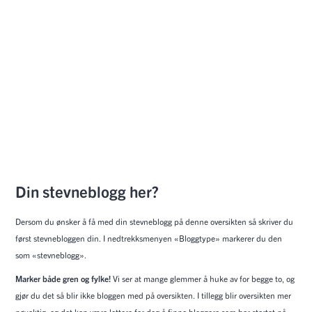
Din stevneblogg her?
Dersom du ønsker å få med din stevneblogg på denne oversikten så skriver du
først stevnebloggen din. I nedtrekksmenyen «Bloggtype» markerer du den
som «stevneblogg».
Marker både gren og fylke!
Vi ser at mange glemmer å huke av for begge to, og
gjør du det så blir ikke bloggen med på oversikten. I tillegg blir oversikten mer
nøyaktig, og det kan være lettere for deg å finne bloggere som har startet på