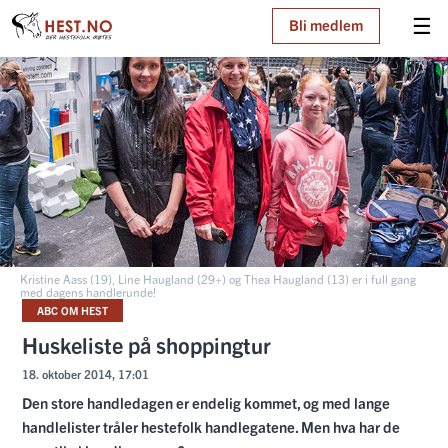
☰
Bli medlem
Kristine Aass (19), Line Haugland (29+) og Thea Haugland (13) er i full gang
med dagens handlerunde!
ABC OM HEST
Huskeliste på shoppingtur
18. oktober 2014, 17:01
Den store handledagen er endelig kommet, og med lange
handlelister tråler hestefolk handlegatene. Men hva har de