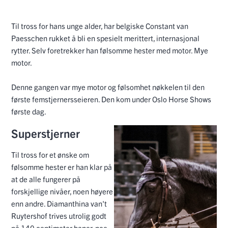
Til tross for hans unge alder, har belgiske Constant van
Paesschen rukket å bli en spesielt merittert, internasjonal
rytter. Selv foretrekker han følsomme hester med motor. Mye
motor.
Denne gangen var mye motor og følsomhet nøkkelen til den
første femstjernersseieren. Den kom under Oslo Horse Shows
første dag.
Superstjerner
Til tross for et ønske om
følsomme hester er han klar på
at de alle fungerer på
forskjellige nivåer, noen høyere
enn andre. Diamanthina van't
Ruytershof trives utrolig godt
på 140 centimeter baner, noe