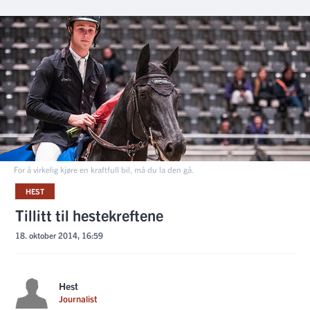
For å virkelig kjøre en kraftfull bil, må du la den gå.
HEST
Tillitt til hestekreftene
18. oktober 2014, 16:59
Hest
Journalist