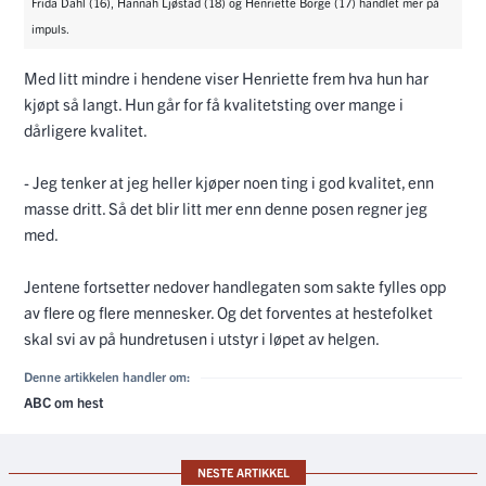
Frida Dahl (16), Hannah Ljøstad (18) og Henriette Borge (17) handlet mer på
impuls.
Med litt mindre i hendene viser Henriette frem hva hun har
kjøpt så langt. Hun går for få kvalitetsting over mange i
dårligere kvalitet.
- Jeg tenker at jeg heller kjøper noen ting i god kvalitet, enn
masse dritt. Så det blir litt mer enn denne posen regner jeg
med.
Jentene fortsetter nedover handlegaten som sakte fylles opp
av flere og flere mennesker. Og det forventes at hestefolket
skal svi av på hundretusen i utstyr i løpet av helgen.
Denne artikkelen handler om:
ABC om hest
NESTE ARTIKKEL