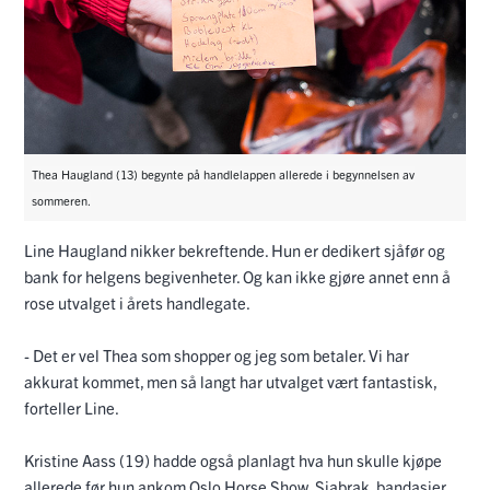
Thea Haugland (13) begynte på handlelappen allerede i begynnelsen av
sommeren.
Line Haugland nikker bekreftende. Hun er dedikert sjåfør og
bank for helgens begivenheter. Og kan ikke gjøre annet enn å
rose utvalget i årets handlegate.
- Det er vel Thea som shopper og jeg som betaler. Vi har
akkurat kommet, men så langt har utvalget vært fantastisk,
forteller Line.
Kristine Aass (19) hadde også planlagt hva hun skulle kjøpe
allerede før hun ankom Oslo Horse Show. Sjabrak, bandasjer