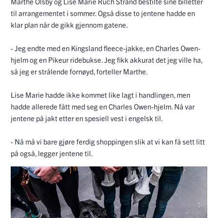
Marthe Olsby og Lise Marie Ruch Strand bestilte sine billetter
til arrangementet i sommer. Også disse to jentene hadde en
klar plan når de gikk gjennom gatene.
- Jeg endte med en Kingsland fleece-jakke, en Charles Owen-
hjelm og en Pikeur ridebukse. Jeg fikk akkurat det jeg ville ha,
så jeg er strålende fornøyd, forteller Marthe.
Lise Marie hadde ikke kommet like lagt i handlingen, men
hadde allerede fått med seg en Charles Owen-hjelm. Nå var
jentene på jakt etter en spesiell vest i engelsk til.
- Nå må vi bare gjøre ferdig shoppingen slik at vi kan få sett litt
på også, legger jentene til.