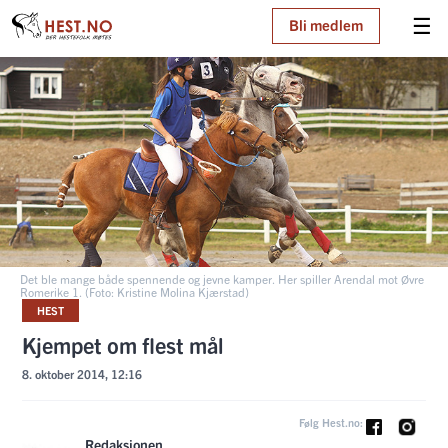
☰
Bli medlem
Det ble mange både spennende og jevne kamper. Her spiller Arendal mot Øvre
Romerike 1. (Foto: Kristine Molina Kjærstad)
HEST
Kjempet om flest mål
8. oktober 2014, 12:16
Følg Hest.no:
Redaksjonen