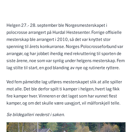
Helgen 27.- 28. september ble Norgesmesterskapet i
polocrosse arrangert på Hurdal Hestesenter. Forrige offisielle
mesterskap ble arrangert i 2010, så det var knyttet stor
spenning til årets konkurranse. Norges Polocrosseforbund var
arrangør, og har jobbet iherdig med rekruttering til sporten de
siste årene, noe som var synlig under helgens mesterskap. Fem
lag stilte til start, en god blanding av nye og rutinerte ryttere.
Ved fem påmeldte lag utføres mesterskapet slik at alle spiller
mot alle. Det ble derfor spilt ti kamper i helgen, hvert lag fikk
fire kamper hver. Vinneren er det laget som har vunnet flest
kamper, og om det skulle være uavgjort, vil målforskjell telle.
Se bildegalleri nederst i saken.