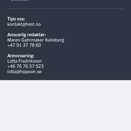
Tips oss:
kontakt@hest.no
Ansvarlig redaktør:
Maren Gahrmaker Kalleberg
+47 91 37 78 60
Annonsering:
Lotta Fredriksson
+46 76 76 57 523
lotta@hippson.se
Linker
Kontakt oss
Hippson.se
Annonsere på Hest.no
Medlemsvilkår