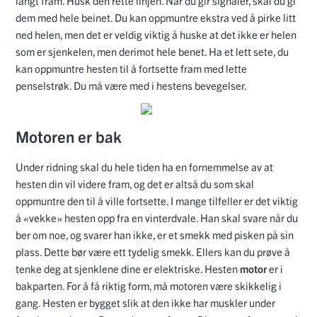
langt fram. Husk den rette linjen. Når du gir signaler, skal du gi
dem med hele beinet. Du kan oppmuntre ekstra ved å pirke litt
ned helen, men det er veldig viktig å huske at det ikke er helen
som er sjenkelen, men derimot hele benet. Ha et lett sete, du
kan oppmuntre hesten til å fortsette fram med lette
penselstrøk. Du må være med i hestens bevegelser.
Motoren er bak
Under ridning skal du hele tiden ha en fornemmelse av at
hesten din vil videre fram, og det er altså du som skal
oppmuntre den til å ville fortsette. I mange tilfeller er det viktig
å «vekke» hesten opp fra en vinterdvale. Han skal svare når du
ber om noe, og svarer han ikke, er et smekk med pisken på sin
plass. Dette bør være ett tydelig smekk. Ellers kan du prøve å
tenke deg at sjenklene dine er elektriske. Hesten
motor
er i
bakparten. For å få riktig form, må motoren være skikkelig i
gang. Hesten er bygget slik at den ikke har muskler under