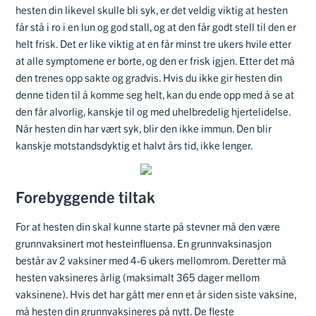
hesten din likevel skulle bli syk, er det veldig viktig at hesten
får stå i ro i en lun og god stall, og at den får godt stell til den er
helt frisk. Det er like viktig at en får minst tre ukers hvile etter
at alle symptomene er borte, og den er frisk igjen. Etter det må
den trenes opp sakte og gradvis. Hvis du ikke gir hesten din
denne tiden til å komme seg helt, kan du ende opp med å se at
den får alvorlig, kanskje til og med uhelbredelig hjertelidelse.
Når hesten din har vært syk, blir den ikke immun. Den blir
kanskje motstandsdyktig et halvt års tid, ikke lenger.
Forebyggende tiltak
For at hesten din skal kunne starte på stevner må den være
grunnvaksinert mot hesteinfluensa. En grunnvaksinasjon
består av 2 vaksiner med 4-6 ukers mellomrom. Deretter må
hesten vaksineres årlig (maksimalt 365 dager mellom
vaksinene). Hvis det har gått mer enn et år siden siste vaksine,
må hesten din grunnvaksineres på nytt. De fleste