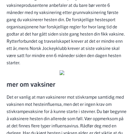
vaksineprodusentene anbefaler at du bare bør vente 6
måneder med ny vaksinering etter grunnvaksinering første
gang du vaksinerer hesten din. De forskjellige hestesport
organisasjonene har forskjellige regler for hvor lang tid de
godtar at det har gått siden siste gang hesten din fikk vaksine.
Rytterforbundet og travselskapet krever at det er mindre enn
ett år, mens Norsk Jockeyklubb krever at siste vaksine skal
være satt for mindre enn 6 måneder siden den dagen hesten
starter.
mer om vaksiner
Det er vanlig at man vaksinerer mot stivkrampe samtidig med
vaksinen mot hesteinfluensa, men det er ingen krav om
stivkrampevaksine for å kunne starte i stevner. Du bør begynne
å vaksinere hesten din allerede som føll. Vær oppmerksom på
at det finnes flere typer influensavirus. Rådfør deg med en
dyrlege. Har du kjøpt hesten i voksen alder, er det viktig at du