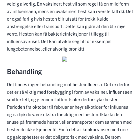
veldig alvorlig. En vaksinert hest vil som regel få en mild form
av influensaen, mens en uvaksinert hest kan i verste fall dø. Det
er også farlig hvis hesten blir utsatt for trekk, kulde
anstrengelse eller transport. Dette kan gjøre at den blir mye
verre. Hesten kan få bakterieinfeksjoner i tillegg til
influensaviruset. Det kan utvikle seg til for eksempel
lungebetennelse, eller alvorlig bronkitt.
Behandling
Det finnes ingen behandling mot hesteinfluensa. Det er derfor
det er så viktig med forebygging i form av vaksiner. Influensaen
smitter lett, og gjennom luften. Isoler derfor syke hester.
Perioden fra oktober til februar er høyrisikotider for influensa
og da bør du være ekstra forsiktig med hesten. Ikke la den
snuse på fremmede hester, eller transporter dem sammen med
hester du ikke kjenner til. For å delta i konkurranser med ride
og galopphester er det obligatorisk med vaksine. Dersom