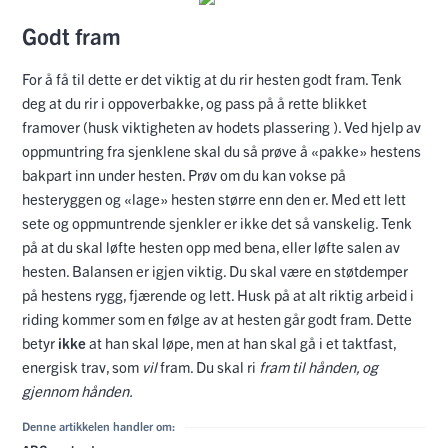
Godt fram
For å få til dette er det viktig at du rir hesten godt fram. Tenk
deg at du rir i oppoverbakke, og pass på å rette blikket
framover (husk viktigheten av hodets plassering ). Ved hjelp av
oppmuntring fra sjenklene skal du så prøve å «pakke» hestens
bakpart inn under hesten. Prøv om du kan vokse på
hesteryggen og «lage» hesten større enn den er. Med ett lett
sete og oppmuntrende sjenkler er ikke det så vanskelig. Tenk
på at du skal løfte hesten opp med bena, eller løfte salen av
hesten. Balansen er igjen viktig. Du skal være en støtdemper
på hestens rygg, fjærende og lett. Husk på at alt riktig arbeid i
riding kommer som en følge av at hesten går godt fram. Dette
betyr
ikke
at han skal løpe, men at han skal gå i et taktfast,
energisk trav, som
vil
fram. Du skal ri
fram til hånden, og
gjennom hånden.
Denne artikkelen handler om: