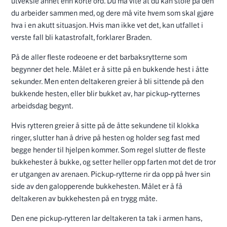
utveksle annet enn korte ord. Du må vite at du kan stole på den
du arbeider sammen med, og dere må vite hvem som skal gjøre
hva i en akutt situasjon. Hvis man ikke vet det, kan utfallet i
verste fall bli katastrofalt, forklarer Braden.
På de aller fleste rodeoene er det barbaksrytterne som
begynner det hele. Målet er å sitte på en bukkende hest i åtte
sekunder. Men enten deltakeren greier å bli sittende på den
bukkende hesten, eller blir bukket av, har pickup-rytternes
arbeidsdag begynt.
Hvis rytteren greier å sitte på de åtte sekundene til klokka
ringer, slutter han å drive på hesten og holder seg fast med
begge hender til hjelpen kommer. Som regel slutter de fleste
bukkehester å bukke, og setter heller opp farten mot det de tror
er utgangen av arenaen. Pickup-rytterne rir da opp på hver sin
side av den galopperende bukkehesten. Målet er å få
deltakeren av bukkehesten på en trygg måte.
Den ene pickup-rytteren lar deltakeren ta tak i armen hans,