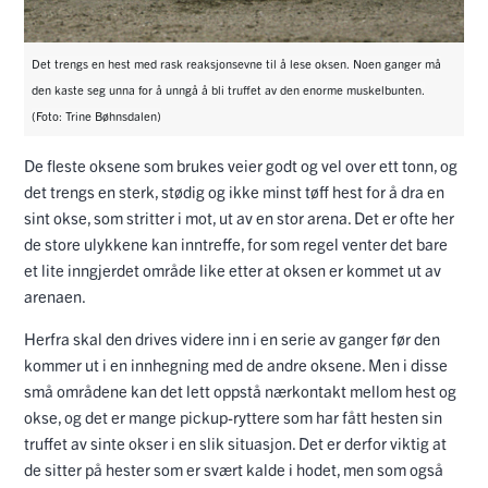
Det trengs en hest med rask reaksjonsevne til å lese oksen. Noen ganger må
den kaste seg unna for å unngå å bli truffet av den enorme muskelbunten.
(Foto: Trine Bøhnsdalen)
De fleste oksene som brukes veier godt og vel over ett tonn, og
det trengs en sterk, stødig og ikke minst tøff hest for å dra en
sint okse, som stritter i mot, ut av en stor arena. Det er ofte her
de store ulykkene kan inntreffe, for som regel venter det bare
et lite inngjerdet område like etter at oksen er kommet ut av
arenaen.
Herfra skal den drives videre inn i en serie av ganger før den
kommer ut i en innhegning med de andre oksene. Men i disse
små områdene kan det lett oppstå nærkontakt mellom hest og
okse, og det er mange pickup-ryttere som har fått hesten sin
truffet av sinte okser i en slik situasjon. Det er derfor viktig at
de sitter på hester som er svært kalde i hodet, men som også