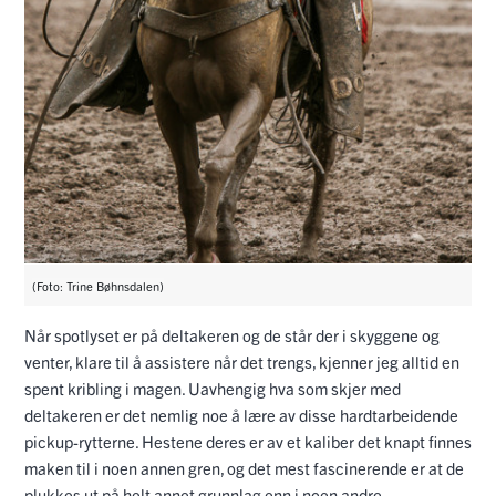
(Foto: Trine Bøhnsdalen)
Når spotlyset er på deltakeren og de står der i skyggene og
venter, klare til å assistere når det trengs, kjenner jeg alltid en
spent kribling i magen. Uavhengig hva som skjer med
deltakeren er det nemlig noe å lære av disse hardtarbeidende
pickup-rytterne. Hestene deres er av et kaliber det knapt finnes
maken til i noen annen gren, og det mest fascinerende er at de
plukkes ut på helt annet grunnlag enn i noen andre