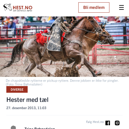
☰
Bli medlem
De chapskledde rytterne er pickup-ryttere. Denne jobben er ikke for pingler.
(Foto: Trine Bøhnsdalen)
DIVERSE
Hester med tæl
27. desember 2013, 11:03
Følg Hest.no:
Trine Bøhnsdalen