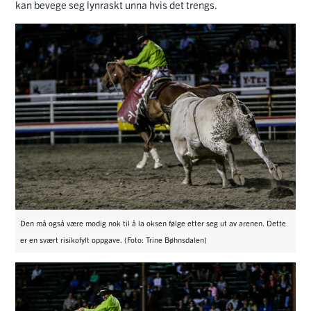
kan bevege seg lynraskt unna hvis det trengs.
Den må også være modig nok til å la oksen følge etter seg ut av arenen. Dette
er en svært risikofylt oppgave. (Foto: Trine Bøhnsdalen)