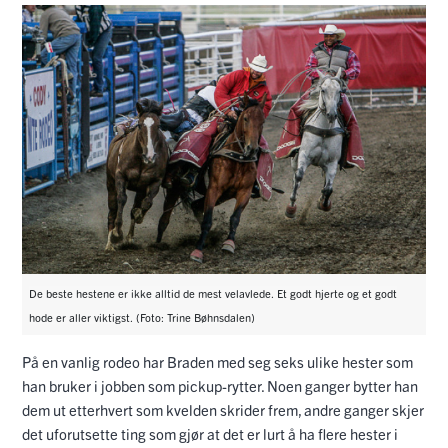
De beste hestene er ikke alltid de mest velavlede. Et godt hjerte og et godt
hode er aller viktigst. (Foto: Trine Bøhnsdalen)
På en vanlig rodeo har Braden med seg seks ulike hester som
han bruker i jobben som pickup-rytter. Noen ganger bytter han
dem ut etterhvert som kvelden skrider frem, andre ganger skjer
det uforutsette ting som gjør at det er lurt å ha flere hester i