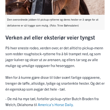
Den overordnede jobben til pickup-rytterne og deres hester er å sørge for at
deltakerne er så trygge som mulig. (Foto: Trine Bøhnsdalen)
Verken avl eller eksteriør veier tyngst
På hver eneste rodeo, verden over, er det alltid to pickup-menn
som redder roughstock-rytterne fra å bli trampet ned, og som
jager kalver og okser ut av arenaen, og ellers tar seg av alle
mulige og umulige oppgaver fra heseryggen.
Men for å kunne gjøre disse til tider svært farlige oppgavene,
trenger de tøffe, allsidige, lydige og snartenkte hester. Og det er
én egenskap som avgjør det hele - tæl.
- De må ha mye tæl, forteller pickup-rytter Butch Braden fra
Welch, Oklahoma til
America's Horse Daily.