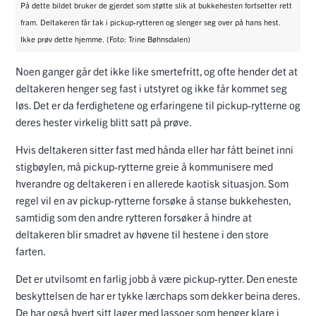
På dette bildet bruker de gjerdet som støtte slik at bukkehesten fortsetter rett
fram. Deltakeren får tak i pickup-rytteren og slenger seg over på hans hest.
Ikke prøv dette hjemme. (Foto: Trine Bøhnsdalen)
Noen ganger går det ikke like smertefritt, og ofte hender det at
deltakeren henger seg fast i utstyret og ikke får kommet seg
løs. Det er da ferdighetene og erfaringene til pickup-rytterne og
deres hester virkelig blitt satt på prøve.
Hvis deltakeren sitter fast med hånda eller har fått beinet inni
stigbøylen, må pickup-rytterne greie å kommunisere med
hverandre og deltakeren i en allerede kaotisk situasjon. Som
regel vil en av pickup-rytterne forsøke å stanse bukkehesten,
samtidig som den andre rytteren forsøker å hindre at
deltakeren blir smadret av høvene til hestene i den store
farten.
Det er utvilsomt en farlig jobb å være pickup-rytter. Den eneste
beskyttelsen de har er tykke lærchaps som dekker beina deres.
De har også hvert sitt lager med lassoer som henger klare i