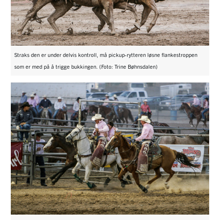
Straks den er under delvis kontroll, må pickup-rytteren løsne flankestroppen
som er med på å trigge bukkingen. (Foto: Trine Bøhnsdalen)