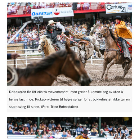
Deltakeren får litt ekstra svevemoment, men greier å komme seg av uten å
henge fast i noe. Pickup-rytteren til høyre sørger for at bukkehesten ikke tar en
skarp sving til siden. (Foto: Trine Bøhnsdalen)