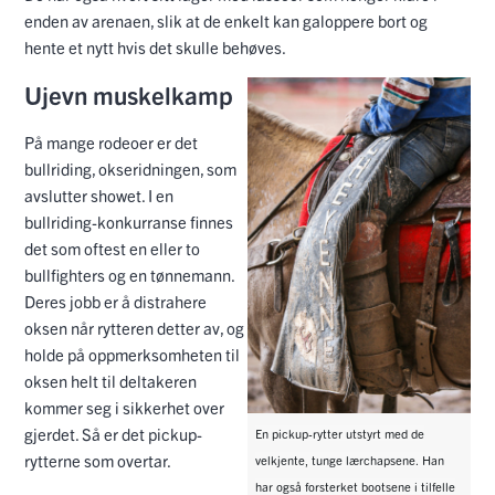
enden av arenaen, slik at de enkelt kan galoppere bort og
hente et nytt hvis det skulle behøves.
Ujevn muskelkamp
På mange rodeoer er det
bullriding, okseridningen, som
avslutter showet. I en
bullriding-konkurranse finnes
det som oftest en eller to
bullfighters og en tønnemann.
Deres jobb er å distrahere
oksen når rytteren detter av, og
holde på oppmerksomheten til
oksen helt til deltakeren
kommer seg i sikkerhet over
gjerdet. Så er det pickup-
En pickup-rytter utstyrt med de
rytterne som overtar.
velkjente, tunge lærchapsene. Han
har også forsterket bootsene i tilfelle