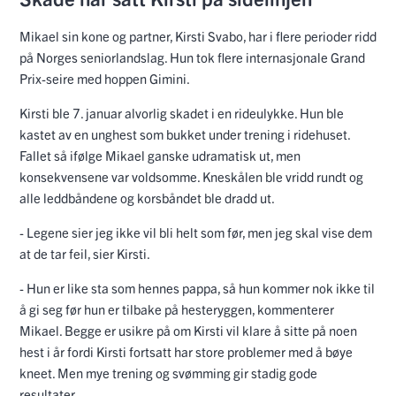
Mikael sin kone og partner, Kirsti Svabo, har i flere perioder ridd
på Norges seniorlandslag. Hun tok flere internasjonale Grand
Prix-seire med hoppen Gimini.
Kirsti ble 7. januar alvorlig skadet i en rideulykke. Hun ble
kastet av en unghest som bukket under trening i ridehuset.
Fallet så ifølge Mikael ganske udramatisk ut, men
konsekvensene var voldsomme. Kneskålen ble vridd rundt og
alle leddbåndene og korsbåndet ble dradd ut.
- Legene sier jeg ikke vil bli helt som før, men jeg skal vise dem
at de tar feil, sier Kirsti.
- Hun er like sta som hennes pappa, så hun kommer nok ikke til
å gi seg før hun er tilbake på hesteryggen, kommenterer
Mikael. Begge er usikre på om Kirsti vil klare å sitte på noen
hest i år fordi Kirsti fortsatt har store problemer med å bøye
kneet. Men mye trening og svømming gir stadig gode
resultater.