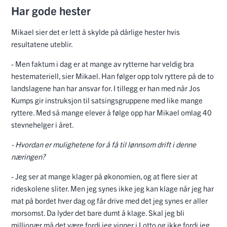
Har gode hester
Mikael sier det er lett å skylde på dårlige hester hvis
resultatene uteblir.
- Men faktum i dag er at mange av rytterne har veldig bra
hestemateriell, sier Mikael. Han følger opp tolv ryttere på de to
landslagene han har ansvar for. I tillegg er han med når Jos
Kumps gir instruksjon til satsingsgruppene med like mange
ryttere. Med så mange elever å følge opp har Mikael omlag 40
stevnehelger i året.
- Hvordan er mulighetene for å få til lønnsom drift i denne
næringen?
- Jeg ser at mange klager på økonomien, og at flere sier at
rideskolene sliter. Men jeg synes ikke jeg kan klage når jeg har
mat på bordet hver dag og får drive med det jeg synes er aller
morsomst. Da lyder det bare dumt å klage. Skal jeg bli
millionær må det være fordi jeg vinner i Lotto og ikke fordi jeg