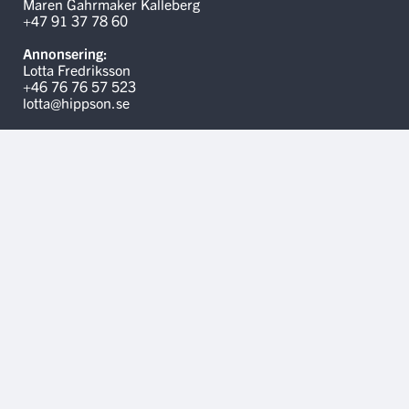
Maren Gahrmaker Kalleberg
+47 91 37 78 60
Annonsering:
Lotta Fredriksson
+46 76 76 57 523
lotta@hippson.se
Linker
Kontakt oss
Hippson.se
Annonsere på Hest.no
Medlemsvilkår
Personvernerklæring
Informasjonskapsler