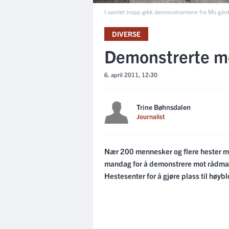
I samlet tropp gikk demonstrantene fra Mo gård 
DIVERSE
Demonstrerte m
6. april 2011, 12:30
Trine Bøhnsdalen
Journalist
Nær 200 mennesker og flere hester m
mandag for å demonstrere mot rådman
Hestesenter for å gjøre plass til høyb