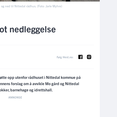
og ned til Nittedal rådhus. (Foto: Jarle Myhre)
ot nedleggelse
Følg Hest.no:
øtte opp utenfor rådhuset i Nittedal kommue på
nens forslag om å avvikle Mo gård og Nittedal
lokker, barnehage og idrettshall.