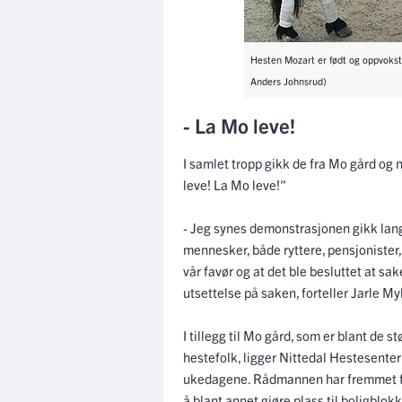
Hesten Mozart er født og oppvokst 
Anders Johnsrud)
- La Mo leve!
I samlet tropp gikk de fra Mo gård og 
leve! La Mo leve!”
- Jeg synes demonstrasjonen gikk lang
mennesker, både ryttere, pensjonister, 
vår favør og at det ble besluttet at s
utsettelse på saken, forteller Jarle M
I tillegg til Mo gård, som er blant de s
hestefolk, ligger Nittedal Hestesenter 
ukedagene. Rådmannen har fremmet fo
å blant annet gjøre plass til boligblok