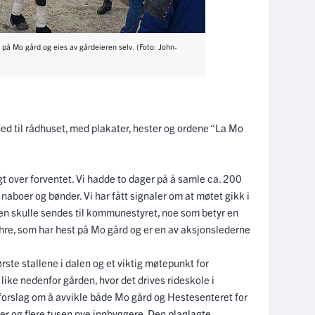
på Mo gård og eies av gårdeieren selv. (Foto: John-
ned til rådhuset, med plakater, hester og ordene “La Mo
t over forventet. Vi hadde to dager på å samle ca. 200
naboer og bønder. Vi har fått signaler om at møtet gikk i
aken skulle sendes til kommunestyret, noe som betyr en
yhre, som har hest på Mo gård og er en av aksjonslederne
tørste stallene i dalen og et viktig møtepunkt for
like nedenfor gården, hvor det drives rideskole i
rslag om å avvikle både Mo gård og Hestesenteret for
ker og flere tusen nye innbyggere. Den planlagte