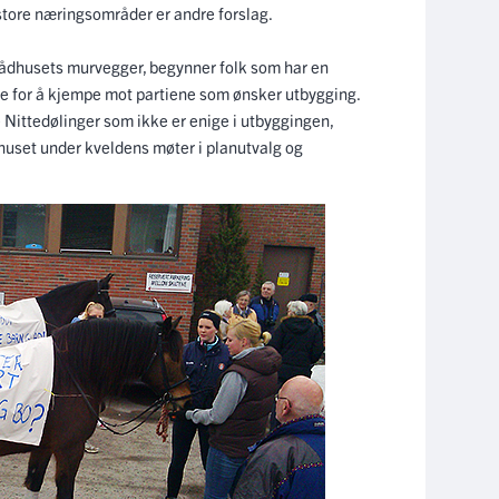
 store næringsområder er andre forslag.
ådhusets murvegger, begynner folk som har en
ene for å kjempe mot partiene som ønsker utbygging.
ittedølinger som ikke er enige i utbyggingen,
uset under kveldens møter i planutvalg og