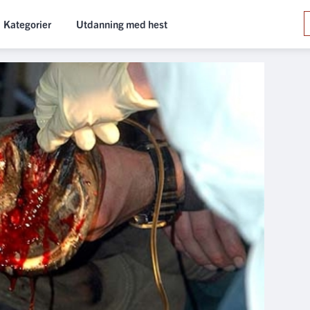
Kategorier
Utdanning med hest