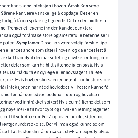
 som kan skape infeksjon i hoven.
Årsak
Kan være
r. Sårene kan være vanskelige å oppdage. Det er en
farlig å få inn spikre og lignende. Det er den midterste
ne. Trenger et legeme inn der, kan det punktere
 kan også forårsake store og smertefulle betennelser i
ke puten.
Symptomer
Disse kan være veldig forskjellige.
en eller det andre som sitter i hoven, og da er det lett å
 sjekket hvor dypt den har sittet, og i hvilken retning den
te etter deler som kan ha blitt sittende igjen også. Hvis
lter. Da må du få en dyrlege eller hovslager til å lete
tertang. Hvis hovbensbursaen er betent, har hesten store
. Når infeksjonen har nådd hovleddet, vil hesten kunne få
a smerter når den bøyer leddene i foten og hevelse i
eterinær ved inntråkket spiker! Hvis du må fjerne det som
legg nøye merke til hvor dypt og i hvilken retning legemet
ise det til veterinæren. For å oppdage om det sitter noe
ed røntgenundersøkelse. Der vil man også kunne se om
 å se til at hesten din får en såkalt stivkrampeprofylakse.