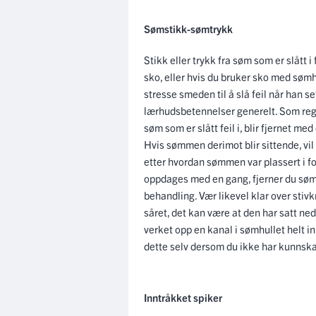
Sømstikk-sømtrykk
Stikk eller trykk fra søm som er slått 
sko, eller hvis du bruker sko med sømh
stresse smeden til å slå feil når han s
lærhudsbetennelser generelt. Som reg
søm som er slått feil i, blir fjernet m
Hvis sømmen derimot blir sittende, vil d
etter hvordan sømmen var plassert i fo
oppdages med en gang, fjerner du søm
behandling. Vær likevel klar over stivk
såret, det kan være at den har satt ned 
verket opp en kanal i sømhullet helt i
dette selv dersom du ikke har kunnskap
Inntråkket spiker