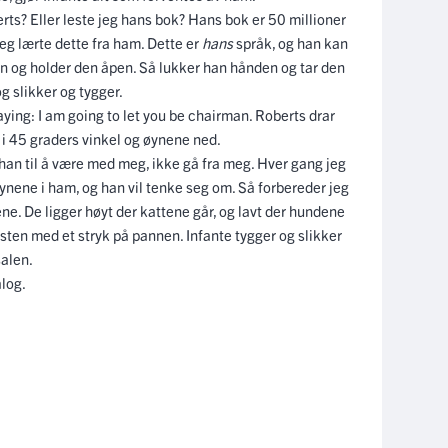
erts? Eller leste jeg hans bok? Hans bok er 50 millioner
eg lærte dette fra ham. Dette er
hans
språk, og han kan
en og holder den åpen. Så lukker han hånden og tar den
g slikker og tygger.
ying: I am going to let you be chairman. Roberts drar
 i 45 graders vinkel og øynene ned.
å han til å være med meg, ikke gå fra meg. Hver gang jeg
e øynene i ham, og han vil tenke seg om. Så forbereder jeg
ne. De ligger høyt der kattene går, og lavt der hundene
esten med et stryk på pannen. Infante tygger og slikker
salen.
alog.