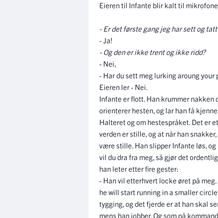
Eieren til Infante blir kalt til mikrofon
- Er det første gang jeg har sett og tat
- Ja!
- Og den er ikke trent og ikke ridd?
- Nei,
- Har du sett meg lurking aroung your
Eieren ler - Nei.
Infante er flott. Han krummer nakken o
orienterer hesten, og lar han få kjenn
Halteret og om hestespråket. Det er et s
verden er stille, og at når han snakker
være stille. Han slipper Infante løs, og
vil du dra fra meg, så gjør det ordentl
han leter etter fire gester:
- Han vil etterhvert locke øret på meg
he will start running in a smaller circle,
tygging, og det fjerde er at han skal s
mens han jobber. Og som på kommando,