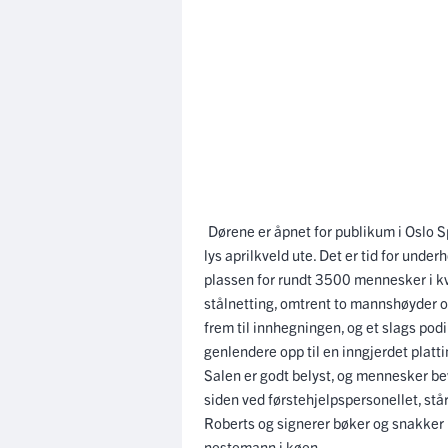
Dørene er åpnet for publikum i Oslo S
lys aprilkveld ute. Det er tid for unde
plassen for rundt 3500 mennesker i kve
stålnetting, omtrent to mannshøyder op
frem til innhegningen, og et slags po
genlendere opp til en inngjerdet platti
Salen er godt belyst, og mennesker beve
siden ved førstehjelpspersonellet, står
Roberts og signerer bøker og snakker l
nestemann i køen.