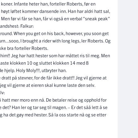
e koner. Infante heter han, forteller Roberts, før en
t høyt løftet kommer dansende inn. Han har aldri hatt sal,
. Men før vi får se han, får vi også en verbal ”sneak peak”
landshest: Falkur:
e ground. When you get on his back, however, you soon get
n...sooo, I brought a rider with long legs, ler Roberts. Og
ikke bra forteller Roberts.
e him!! Jeg har hatt hester som har måttet ris til meg. Men
 å laste klokken 10 og sluttet klokken 14 med 8
 hjelp. Holy Moly!!!, utbryter han.
dratt på stevner, for de får ikke dratt!! Jeg vil gjerne at
eg vil gjerne at eieren skal kunne laste den selv.
lv:
dri hatt mer moro enn nå. De betaler reise og opphold for
 det? Han ler og tar seg til magen. – Er det såå lett å se
og ha det gøy med hester. Så la oss starte nå og se etter