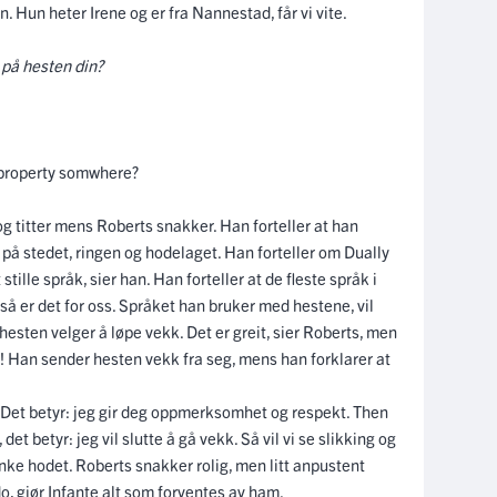
en. Hun heter Irene og er fra Nannestad, får vi vite.
t på hesten din?
 property somwhere?
g titter mens Roberts snakker. Han forteller at han
e på stedet, ringen og hodelaget. Han forteller om Dually
tille språk, sier han. Han forteller at de fleste språk i
, så er det for oss. Språket han bruker med hestene, vil
 hesten velger å løpe vekk. Det er greit, sier Roberts, men
ig! Han sender hesten vekk fra seg, mens han forklarer at
. Det betyr: jeg gir deg oppmerksomhet og respekt. Then
 det betyr: jeg vil slutte å gå vekk. Så vil vi se slikking og
enke hodet. Roberts snakker rolig, men litt anpustent
 gjør Infante alt som forventes av ham.