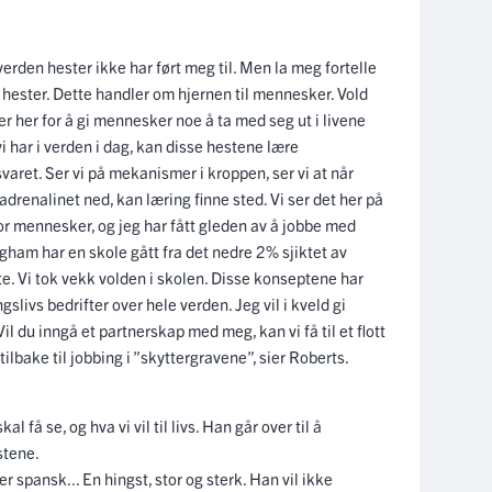
verden hester ikke har ført meg til. Men
la meg fortelle
ne hester. Dette handler om hjernen til mennesker. Vold
er her for å gi mennesker noe å ta med seg ut i livene
i har i verden i dag, kan disse hestene lære
varet. Ser vi på mekanismer i kroppen, ser vi at når
adrenalinet ned, kan læring finne sted. Vi ser det her på
or mennesker, og jeg har fått gleden av å jobbe med
gham har en skole gått fra det nedre 2% sjiktet av
rte. Vi tok vekk volden i skolen. Disse konseptene har
gslivs bedrifter over hele verden. Jeg vil i kveld gi
l du inngå et partnerskap med meg, kan vi få til et flott
ilbake til jobbing i ”skyttergravene”, sier Roberts.
al få se, og hva vi vil til livs. Han går over til å
stene.
r spansk... En hingst, stor og sterk. Han vil ikke