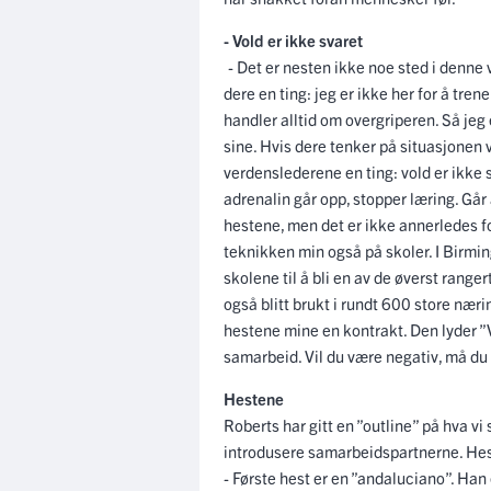
- Vold er ikke svaret
- Det er nesten ikke noe sted i denne 
dere en ting: jeg er ikke her for å tre
handler alltid om overgriperen. Så jeg 
sine. Hvis dere tenker på situasjonen v
verdenslederene en ting: vold er ikke s
adrenalin går opp, stopper læring. Går 
hestene, men det er ikke annerledes f
teknikken min også på skoler. I Birmin
skolene til å bli en av de øverst range
også blitt brukt i rundt 600 store nærin
hestene mine en kontrakt. Den lyder ”Vi
samarbeid. Vil du være negativ, må du t
Hestene
Roberts har gitt en ”outline” på hva vi sk
introdusere samarbeidspartnerne. He
- Første hest er en ”andaluciano”. Han e