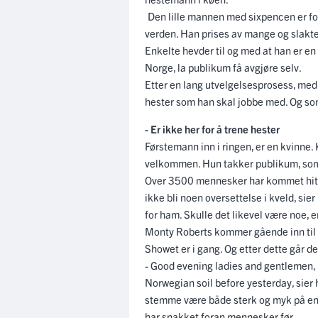
Den lille mannen med sixpencen er f
verden. Han prises av mange og slaktes 
Enkelte hevder til og med at han er en 
Norge, la publikum få avgjøre selv.
Etter en lang utvelgelsesprosess, med 
hester som han skal jobbe med. Og som 
- Er ikke her for å trene hester
Førstemann inn i ringen, er en kvinne
velkommen. Hun takker publikum, som i
Over 3500 mennesker har kommet hit, k
ikke bli noen oversettelse i kveld, sie
for ham. Skulle det likevel være noe, e
Monty Roberts kommer gående inn til fa
Showet er i gang. Og etter dette går det
- Good evening ladies and gentlemen, it
Norwegian soil before yesterday, sier
stemme være både sterk og myk på en g
har snakket foran mennesker før.