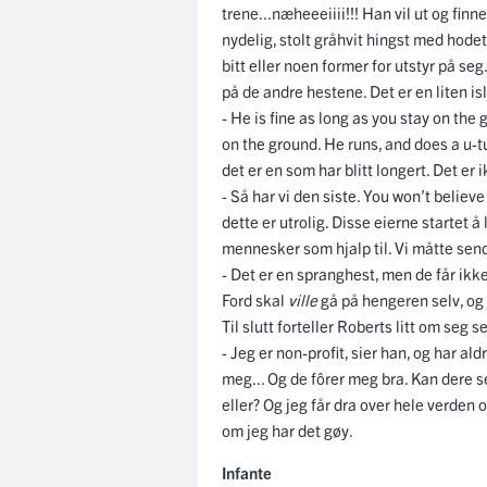
trene...næheeeiiii!!! Han vil ut og finn
nydelig, stolt gråhvit hingst med hode
bitt eller noen former for utstyr på seg
på de andre hestene. Det er en liten is
- He is fine as long as you stay on th
on the ground. He runs, and does a u-tur
det er en som har blitt longert. Det er 
- Så har vi den siste. You won’t believ
dette er utrolig. Disse eierne startet
mennesker som hjalp til. Vi måtte sende
- Det er en spranghest, men de får ikke 
Ford skal
ville
gå på hengeren selv, og j
Til slutt forteller Roberts litt om seg se
- Jeg er non-profit, sier han, og har al
meg... Og de fôrer meg bra. Kan dere se
eller? Og jeg får dra over hele verden 
om jeg har det gøy.
Infante