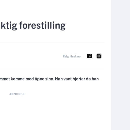
tig forestilling
Følg Hest.no:
mmet komme med åpne sinn. Han vant hjerter da han