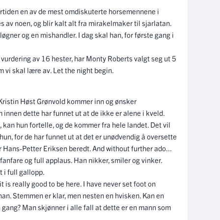
ortiden en av de mest omdiskuterte horsemennene i
av noen, og blir kalt alt fra mirakelmaker til sjarlatan.
løgner og en mishandler. I dag skal han, for første gang i
vurdering av 16 hester, har Monty Roberts valgt seg ut 5
vi skal lære av. Let the night begin.
. Kristin Høst Grønvold kommer inn og ønsker
nnen dette har funnet ut at de ikke er alene i kveld.
an hun fortelle, og de kommer fra hele landet. Det vil
r hun, for de har funnet ut at det er unødvendig å oversette
r Hans-Petter Eriksen beredt. And without further ado...
nfare og full applaus. Han nikker, smiler og vinker.
 i full gallopp.
 is really good to be here. I have never set foot on
 han. Stemmen er klar, men nesten en hvisken. Kan en
ang? Man skjønner i alle fall at dette er en mann som