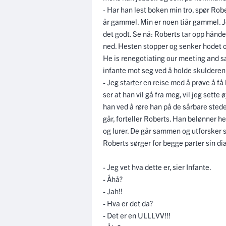
- Har han lest boken min tro, spør Rob
år gammel. Min er noen tiår gammel. J
det godt. Se nå: Roberts tar opp hånd
ned. Hesten stopper og senker hodet o
He is renegotiating our meeting and sa
infante mot seg ved å holde skulderen
- Jeg starter en reise med å prøve å f
ser at han vil gå fra meg, vil jeg sett
han ved å røre han på de sårbare stede
går, forteller Roberts. Han belønner h
og lurer. De går sammen og utforsker 
Roberts sørger for begge parter sin di
- Jeg vet hva dette er, sier Infante.
- Åhå?
- Jah!!
- Hva er det da?
- Det er en ULLLVV!!!