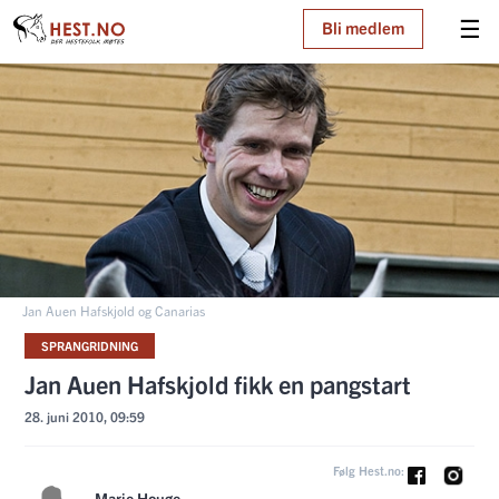
☰
Bli medlem
Jan Auen Hafskjold og Canarias
SPRANGRIDNING
Jan Auen Hafskjold fikk en pangstart
28. juni 2010, 09:59
Følg Hest.no:
Marie Houge