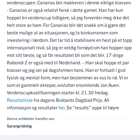
verdenscupen. Canarias blir makkeren i denne viktige klassen.
- Canarias er også relativt fersk i dette gamet. Han har kun
hoppet èn verdenscup tidligere, så jeg forventer meg ikke det
helt store av ham. For Canarias blir det snakk om å gjøre det
beste mulige ut av situasjonen, og ta konkurransen som
investering i lærdom. Det tar tid å stabilisere en hest på et topp
internasjonalt nivå, så jeg er veldig fornøyd om han hopper opp
mot sitt beste, og så får resultatet bli som det blir. 17-årige
Rabondi Z er også med til Nederland. – Han skal hoppe et par
klasser og jeg ser på dagsformen hans. Han er fortsatt i god
fysisk og mental form, men han bestemmer av oss to nå. Vi er
som et gammelt ektepar, avslutter ensmilende Jan Auen.
Verdenscupkvalifiseringen starter kl. 21.30 fredag.
Resultatliste
fra dagens Brabants Dagblad Prijs. All
informasjon og resultater
her
. Se "results" oppe til høyre
Denne artikkelen handler om:
Sprangridning