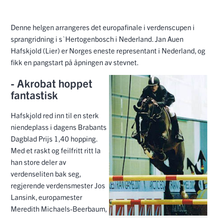
Denne helgen arrangeres det europafinale i verdenscupen i
sprangridning i s`Hertogenbosch i Nederland. Jan Auen
Hafskjold (Lier) er Norges eneste representant i Nederland, og
fikk en pangstart på åpningen av stevnet.
- Akrobat hoppet
fantastisk
Hafskjold red inn til en sterk
niendeplass i dagens Brabants
Dagblad Prijs 1,40 hopping.
Med et raskt og feilfritt ritt la
han store deler av
verdenseliten bak seg,
regjerende verdensmester Jos
Lansink, europamester
Meredith Michaels-Beerbaum,