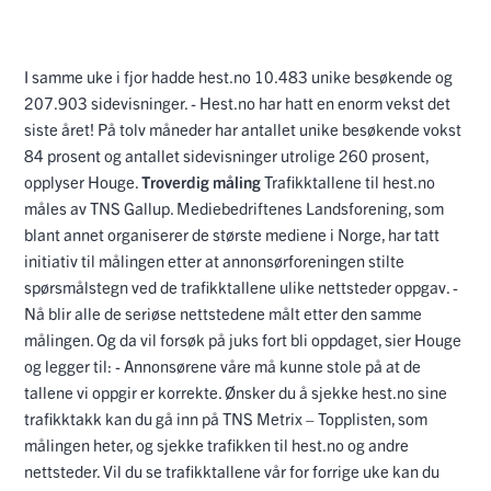
I samme uke i fjor hadde hest.no 10.483 unike besøkende og
207.903 sidevisninger. - Hest.no har hatt en enorm vekst det
siste året! På tolv måneder har antallet unike besøkende vokst
84 prosent og antallet sidevisninger utrolige 260 prosent,
opplyser Houge.
Troverdig måling
Trafikktallene til hest.no
måles av TNS Gallup. Mediebedriftenes Landsforening, som
blant annet organiserer de største mediene i Norge, har tatt
initiativ til målingen etter at annonsørforeningen stilte
spørsmålstegn ved de trafikktallene ulike nettsteder oppgav. -
Nå blir alle de seriøse nettstedene målt etter den samme
målingen. Og da vil forsøk på juks fort bli oppdaget, sier Houge
og legger til: - Annonsørene våre må kunne stole på at de
tallene vi oppgir er korrekte. Ønsker du å sjekke hest.no sine
trafikktakk kan du gå inn på TNS Metrix – Topplisten, som
målingen heter, og sjekke trafikken til hest.no og andre
nettsteder. Vil du se trafikktallene vår for forrige uke kan du