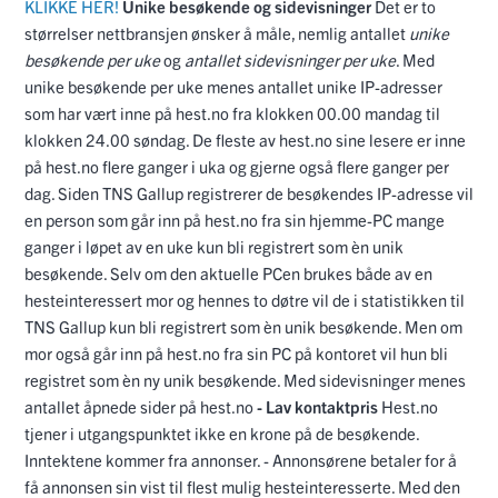
KLIKKE HER!
Unike besøkende og sidevisninger
Det er to
størrelser nettbransjen ønsker å måle, nemlig antallet
unike
besøkende per uke
og
antallet sidevisninger per uke
. Med
unike besøkende per uke menes antallet unike IP-adresser
som har vært inne på hest.no fra klokken 00.00 mandag til
klokken 24.00 søndag. De fleste av hest.no sine lesere er inne
på hest.no flere ganger i uka og gjerne også flere ganger per
dag. Siden TNS Gallup registrerer de besøkendes IP-adresse vil
en person som går inn på hest.no fra sin hjemme-PC mange
ganger i løpet av en uke kun bli registrert som èn unik
besøkende. Selv om den aktuelle PCen brukes både av en
hesteinteressert mor og hennes to døtre vil de i statistikken til
TNS Gallup kun bli registrert som èn unik besøkende. Men om
mor også går inn på hest.no fra sin PC på kontoret vil hun bli
registret som èn ny unik besøkende. Med sidevisninger menes
antallet åpnede sider på hest.no
- Lav kontaktpris
Hest.no
tjener i utgangspunktet ikke en krone på de besøkende.
Inntektene kommer fra annonser. - Annonsørene betaler for å
få annonsen sin vist til flest mulig hesteinteresserte. Med den