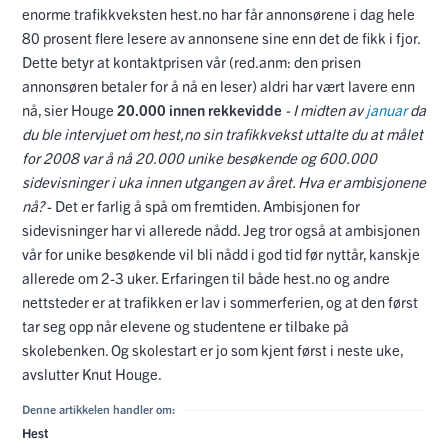
enorme trafikkveksten hest.no har får annonsørene i dag hele
80 prosent flere lesere av annonsene sine enn det de fikk i fjor.
Dette betyr at kontaktprisen vår (red.anm: den prisen
annonsøren betaler for å nå en leser) aldri har vært lavere enn
nå, sier Houge
20.000 innen rekkevidde
- I midten av
januar
da
du ble intervjuet om hest,no sin trafikkvekst uttalte du at målet
for 2008 var å nå 20.000 unike besøkende og 600.000
sidevisninger i uka innen utgangen av året. Hva er ambisjonene
nå?
- Det er farlig å spå om fremtiden. Ambisjonen for
sidevisninger har vi allerede nådd. Jeg tror også at ambisjonen
vår for unike besøkende vil bli nådd i god tid før nyttår, kanskje
allerede om 2-3 uker. Erfaringen til både hest.no og andre
nettsteder er at trafikken er lav i sommerferien, og at den først
tar seg opp når elevene og studentene er tilbake på
skolebenken. Og skolestart er jo som kjent først i neste uke,
avslutter Knut Houge.
Denne artikkelen handler om:
Hest