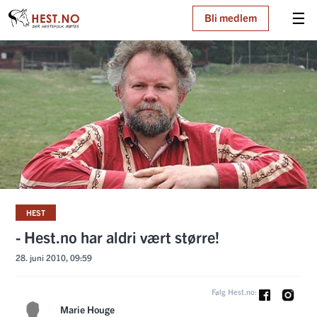
☰
Bli medlem
HEST
- Hest.no har aldri vært større!
28. juni 2010, 09:59
Følg Hest.no:
Marie Houge