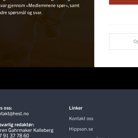
rtsvar gjennom «Medlemmene spør», samt
andre spørsmål og svar.
O
s oss:
Linker
ntakt@hest.no
Kontakt oss
varlig redaktør:
Hippson.se
ren Gahrmaker Kalleberg
7 91 37 78 60