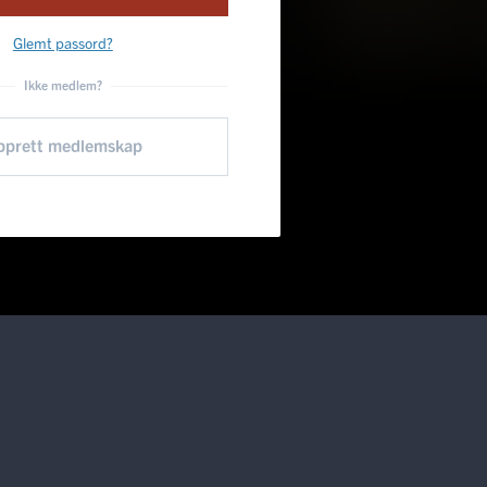
Glemt passord?
Ikke medlem?
pprett medlemskap