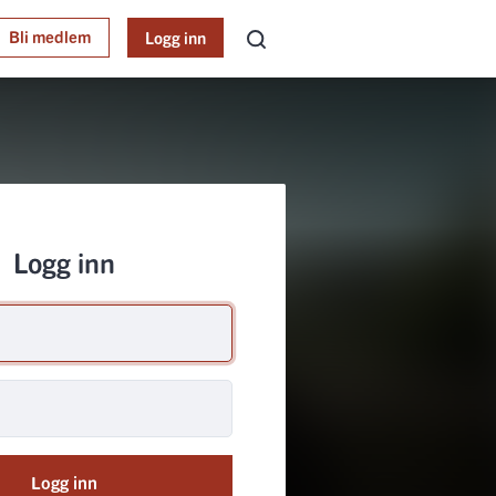
Bli medlem
Logg inn
Logg inn
Logg inn