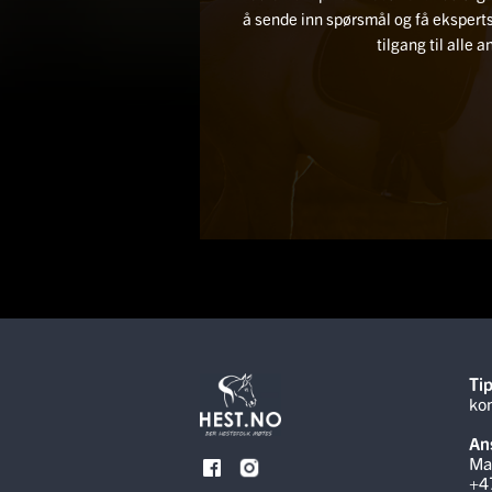
å sende inn spørsmål og få ekspe
tilgang til alle 
Tip
ko
Ans
Ma
+4