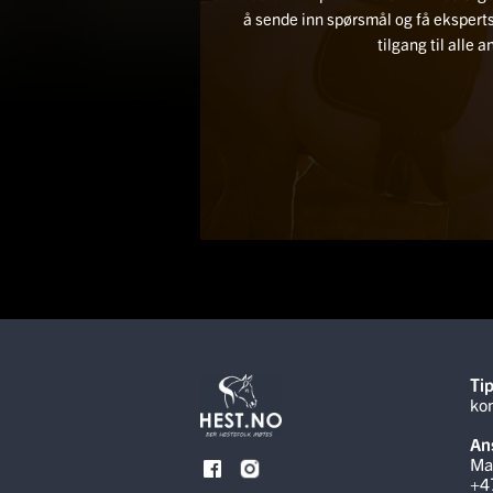
å sende inn spørsmål og få ekspe
tilgang til alle 
Tip
ko
Ans
Ma
+4