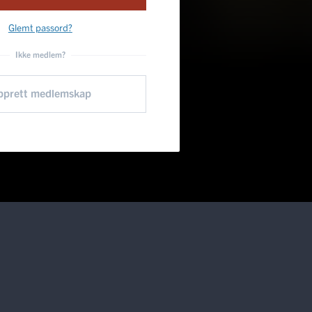
Glemt passord?
Ikke medlem?
pprett medlemskap