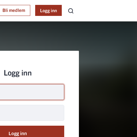
Bli medlem
Logg inn
Logg inn
Logg inn