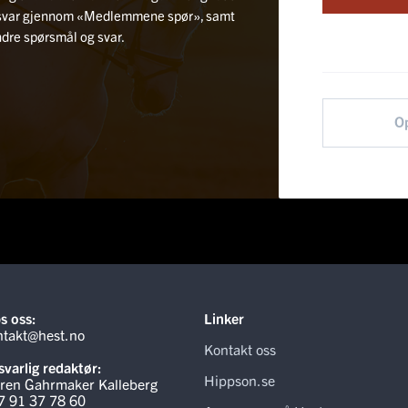
rtsvar gjennom «Medlemmene spør», samt
andre spørsmål og svar.
O
s oss:
Linker
ntakt@hest.no
Kontakt oss
varlig redaktør:
Hippson.se
ren Gahrmaker Kalleberg
7 91 37 78 60