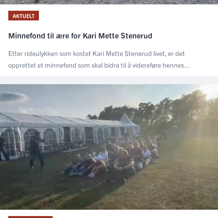
AKTUELT
Minnefond til ære for Kari Mette Stenerud
Etter rideulykken som kostet Kari Mette Stenerud livet, er det
opprettet et minnefond som skal bidra til å videreføre hennes...