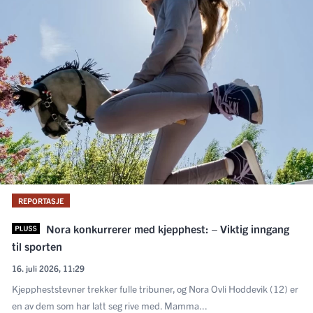
REPORTASJE
Nora konkurrerer med kjepphest: – Viktig inngang
til sporten
16. juli 2026, 11:29
Kjeppheststevner trekker fulle tribuner, og Nora Ovli Hoddevik (12) er
en av dem som har latt seg rive med. Mamma...