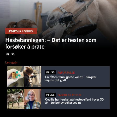
FAGFOLK I FOKUS
Hestetannlegen: – Det er hesten som
forsøker å prate
Les også:
REPORTASJE
En råtten tann gjorde vondt – Skogvar
skjulte det godt
FAGFOLK I FOKUS
Cecilie har forsket på hestevelferd i over 30
år – tre behov peker seg ut