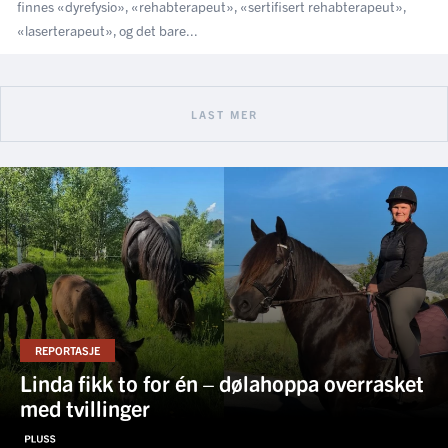
finnes «dyrefysio», «rehabterapeut», «sertifisert rehabterapeut»,
«laserterapeut», og det bare...
LAST MER
REPORTASJE
Linda fikk to for én – dølahoppa overrasket
med tvillinger