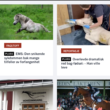
FAGSTOFF
REPORTASJE
EMS: Den snikende
sykdommen bak mange
Overlevde dramatisk
tilfeller av forfangenhet
red bag-fødsel: – Han ville
leve