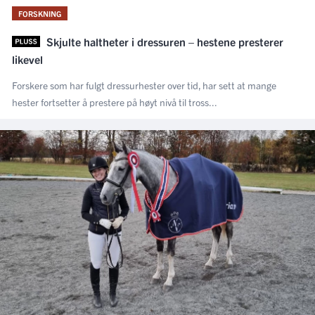
FORSKNING
Skjulte haltheter i dressuren – hestene presterer
likevel
Forskere som har fulgt dressurhester over tid, har sett at mange
hester fortsetter å prestere på høyt nivå til tross...