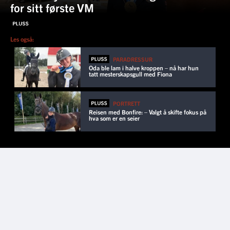
for sitt første VM
Les også:
PARADRESSUR
Oda ble lam i halve kroppen – nå har hun
tatt mesterskapsgull med Fiona
PORTRETT
Reisen med Bonfire: – Valgt å skifte fokus på
hva som er en seier