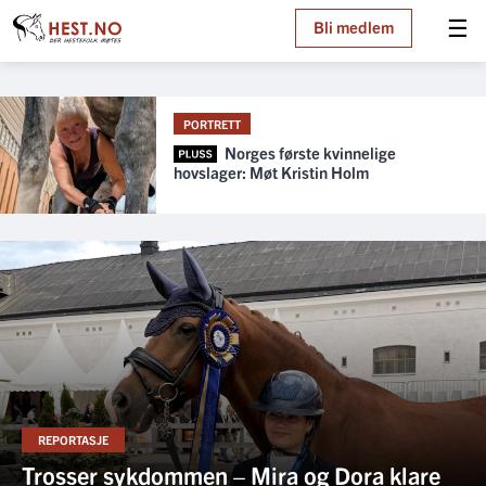
☰
Bli medlem
PORTRETT
Norges første kvinnelige
hovslager: Møt Kristin Holm
REPORTASJE
Trosser sykdommen – Mira og Dora klare